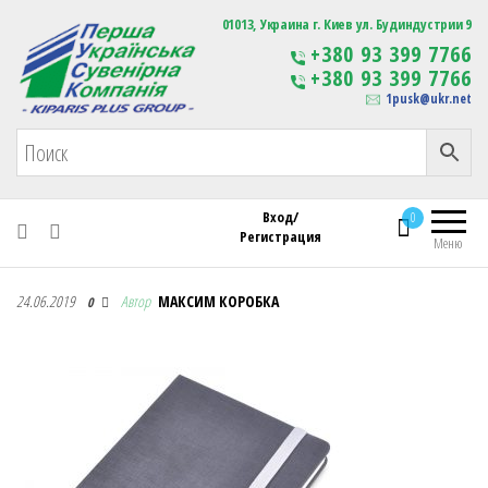
Первая Украинская Сувенирная Компания
01013, Украина г. Киев ул. Будиндустрии 9
Изготовление
+380 93 399 7766
сувенирной продукции
+380 93 399 7766
с логотипом
1pusk@ukr.net
Вход/
0
Регистрация
Меню
Первая Украинская Сувенирная Компания
24.06.2019
Автор
МАКСИМ КОРОБКА
0