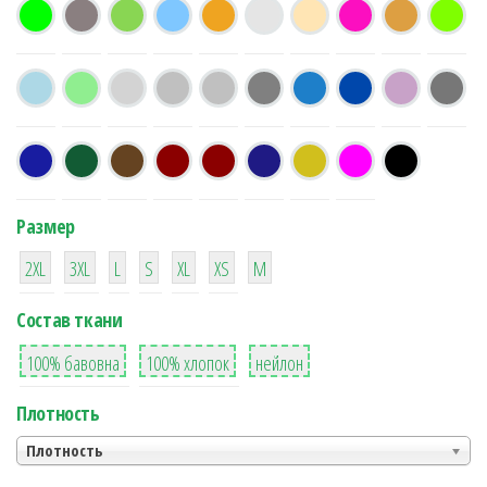
Размер
38
16
42
42
42
4
42
2XL
3XL
L
S
XL
XS
М
Состав ткани
8
36
2
100% бавовна
100% хлопок
нейлон
Плотность
Плотность