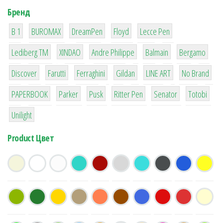
Бренд
1
1
1
2
2
B 1
BUROMAX
DreamPen
Floyd
Lecce Pen
3
3
1
4
26
Lediberg ТМ
XINDAO
Andre Philippe
Balmain
Bergamo
64
299
4
42
4
90
Discover
Farutti
Ferraghini
Gildan
LINE ART
No Brand
8
6
2
22
15
43
PAPERBOOK
Parker
Pusk
Ritter Pen
Senator
Totobi
1
Unilight
Product Цвет