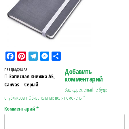
Fa
Pi
Te
M
О
ce
nt
le
es
тп
Навигация по записям
Добавить
Предыдущая запись
ПРЕДЫДУЩАЯ
bo
er
gr
se
ра
Записная книжка А5,
комментарий
ok
es
a
n
в
Canvas – Серый
Ваш адрес email не будет
t
m
ge
ит
опубликован.
Обязательные поля помечены
*
r
ь
Комментарий
*