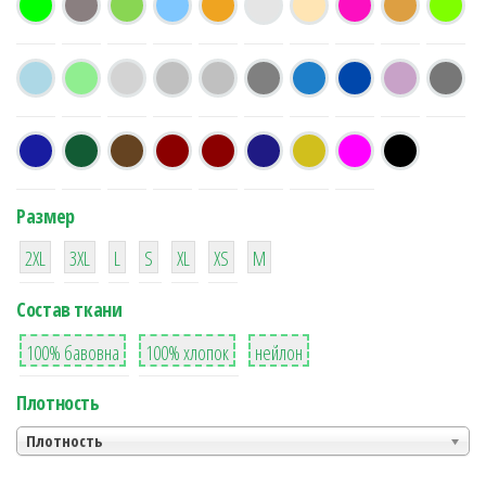
Размер
38
16
42
42
42
4
42
2XL
3XL
L
S
XL
XS
М
Состав ткани
8
36
2
100% бавовна
100% хлопок
нейлон
Плотность
Плотность