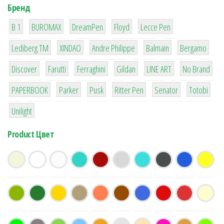
Бренд
1
1
1
2
2
B 1
BUROMAX
DreamPen
Floyd
Lecce Pen
3
3
1
4
26
Lediberg ТМ
XINDAO
Andre Philippe
Balmain
Bergamo
64
299
4
42
4
90
Discover
Farutti
Ferraghini
Gildan
LINE ART
No Brand
8
6
2
22
15
43
PAPERBOOK
Parker
Pusk
Ritter Pen
Senator
Totobi
1
Unilight
Product Цвет