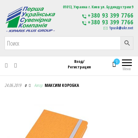
Первая Украинская Сувенирная Компания
01013, Украина г. Киев ул. Будиндустрии 9
Изготовление
+380 93 399 7766
сувенирной продукции
+380 93 399 7766
с логотипом
1pusk@ukr.net
Вход/
0
Регистрация
Меню
Первая Украинская Сувенирная Компания
24.06.2019
Автор
МАКСИМ КОРОБКА
0