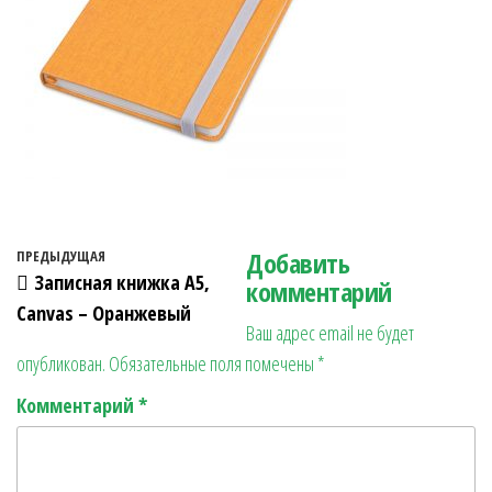
Навигация по записям
Добавить
Предыдущая запись
ПРЕДЫДУЩАЯ
Записная книжка А5,
комментарий
Canvas – Оранжевый
Ваш адрес email не будет
опубликован.
Обязательные поля помечены
*
Комментарий
*