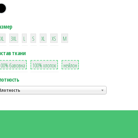
азмер
38
16
42
42
42
4
42
2XL
3XL
L
S
XL
XS
М
остав ткани
8
36
2
100% бавовна
100% хлопок
нейлон
лотность
Плотность