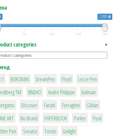
ена
₴
2 099 ₴
525
1 050
1 574
2 099
roduct categories
+
ренд
1
1
1
2
2
 1
BUROMAX
DreamPen
Floyd
Lecce Pen
3
3
1
4
Lediberg ТМ
XINDAO
Andre Philippe
Balmain
26
64
299
4
42
Bergamo
Discover
Farutti
Ferraghini
Gildan
4
90
8
6
2
LINE ART
No Brand
PAPERBOOK
Parker
Pusk
22
15
43
1
itter Pen
Senator
Totobi
Unilight