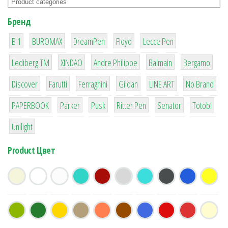
Бренд
1
1
1
2
2
B 1
BUROMAX
DreamPen
Floyd
Lecce Pen
3
3
1
4
26
Lediberg ТМ
XINDAO
Andre Philippe
Balmain
Bergamo
64
299
4
42
4
90
Discover
Farutti
Ferraghini
Gildan
LINE ART
No Brand
8
6
2
22
15
43
PAPERBOOK
Parker
Pusk
Ritter Pen
Senator
Totobi
1
Unilight
Product Цвет