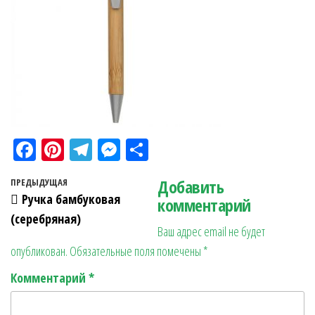
Fa
Pi
Te
M
О
ce
nt
le
es
тп
Навигация по записям
Добавить
Предыдущая запись
ПРЕДЫДУЩАЯ
bo
er
gr
se
ра
Ручка бамбуковая
комментарий
ok
es
a
n
в
(серебряная)
Ваш адрес email не будет
t
m
ge
ит
опубликован.
Обязательные поля помечены
*
r
ь
Комментарий
*