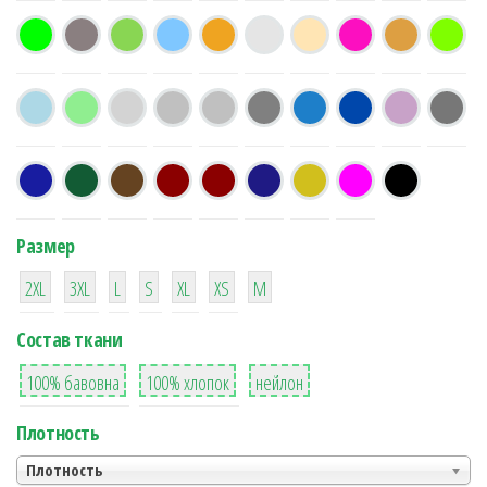
Размер
38
16
42
42
42
4
42
2XL
3XL
L
S
XL
XS
М
Состав ткани
8
36
2
100% бавовна
100% хлопок
нейлон
Плотность
Плотность