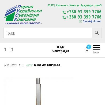
Первая Украинская Сувенирная Компания
01013, Украина г. Киев ул. Будиндустрии 9
Изготовление
+380 93 399 7766
сувенирной продукции
+380 93 399 7766
с логотипом
1pusk@ukr.net
Вход/
0
Регистрация
Меню
Первая Украинская Сувенирная Компания
04.07.2019
Автор
МАКСИМ КОРОБКА
0