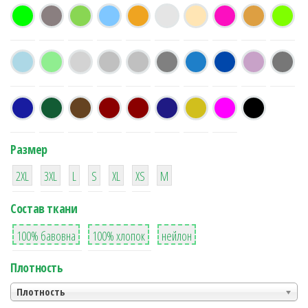
Размер
38
16
42
42
42
4
42
2XL
3XL
L
S
XL
XS
М
Состав ткани
8
36
2
100% бавовна
100% хлопок
нейлон
Плотность
Плотность