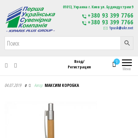
Первая Украинская Сувенирная Компания
01013, Украина г. Киев ул. Будиндустрии 9
Изготовление
+380 93 399 7766
сувенирной продукции
+380 93 399 7766
с логотипом
1pusk@ukr.net
Вход/
0
Регистрация
Меню
Первая Украинская Сувенирная Компания
04.07.2019
Автор
МАКСИМ КОРОБКА
0