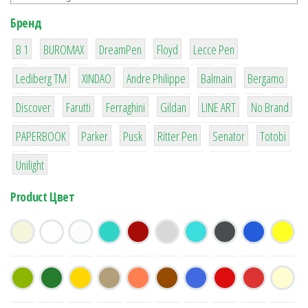
Бренд
1
1
1
2
2
B 1
BUROMAX
DreamPen
Floyd
Lecce Pen
3
3
1
4
26
Lediberg ТМ
XINDAO
Andre Philippe
Balmain
Bergamo
64
299
4
42
4
90
Discover
Farutti
Ferraghini
Gildan
LINE ART
No Brand
8
6
2
22
15
43
PAPERBOOK
Parker
Pusk
Ritter Pen
Senator
Totobi
1
Unilight
Product Цвет