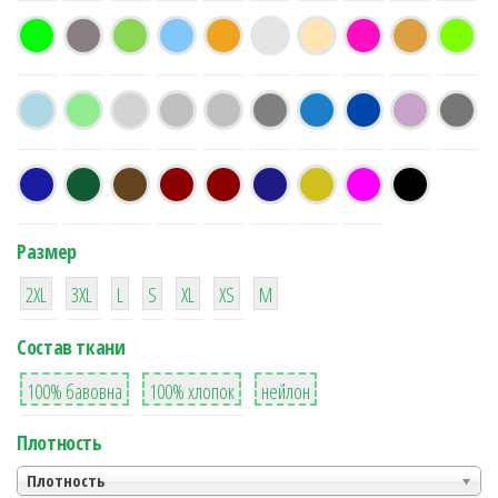
Размер
38
16
42
42
42
4
42
2XL
3XL
L
S
XL
XS
М
Состав ткани
8
36
2
100% бавовна
100% хлопок
нейлон
Плотность
Плотность