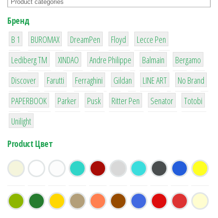
Бренд
1
1
1
2
2
B 1
BUROMAX
DreamPen
Floyd
Lecce Pen
3
3
1
4
26
Lediberg ТМ
XINDAO
Andre Philippe
Balmain
Bergamo
64
299
4
42
4
90
Discover
Farutti
Ferraghini
Gildan
LINE ART
No Brand
8
6
2
22
15
43
PAPERBOOK
Parker
Pusk
Ritter Pen
Senator
Totobi
1
Unilight
Product Цвет