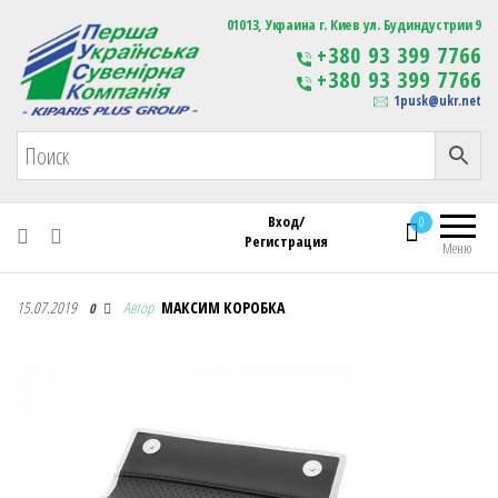
Первая Украинская Сувенирная Компания
01013, Украина г. Киев ул. Будиндустрии 9
Изготовление
+380 93 399 7766
сувенирной продукции
+380 93 399 7766
с логотипом
1pusk@ukr.net
Вход/
0
Регистрация
Меню
Первая Украинская Сувенирная Компания
15.07.2019
Автор
МАКСИМ КОРОБКА
0