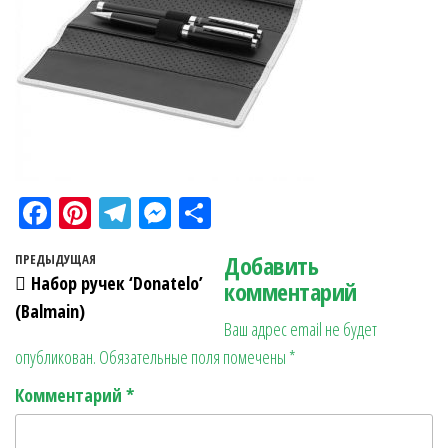
Fa
Pi
Te
M
О
ce
nt
le
es
тп
Навигация по записям
Добавить
Предыдущая запись
ПРЕДЫДУЩАЯ
bo
er
gr
se
ра
Набор ручек ‘Donatelo’
комментарий
ok
es
a
n
в
(Balmain)
Ваш адрес email не будет
t
m
ge
ит
опубликован.
Обязательные поля помечены
*
r
ь
Комментарий
*