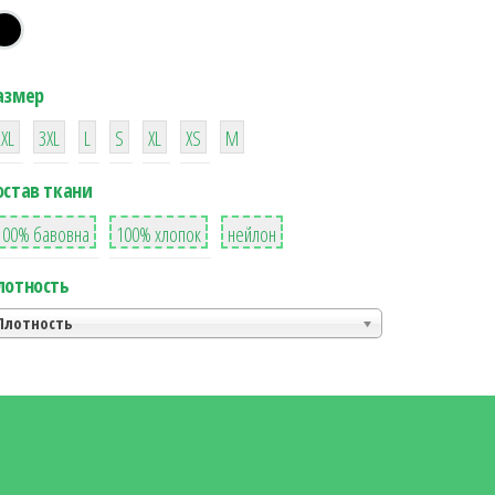
азмер
38
16
42
42
42
4
42
2XL
3XL
L
S
XL
XS
М
остав ткани
8
36
2
100% бавовна
100% хлопок
нейлон
лотность
Плотность