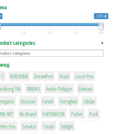
ена
₴
2 099 ₴
525
1 050
1 574
2 099
roduct categories
+
ренд
1
1
1
2
2
 1
BUROMAX
DreamPen
Floyd
Lecce Pen
3
3
1
4
Lediberg ТМ
XINDAO
Andre Philippe
Balmain
26
64
299
4
42
Bergamo
Discover
Farutti
Ferraghini
Gildan
4
90
8
6
2
LINE ART
No Brand
PAPERBOOK
Parker
Pusk
22
15
43
1
itter Pen
Senator
Totobi
Unilight