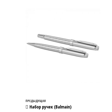
Навигация по записям
Предыдущая запись
ПРЕДЫДУЩАЯ
Набор ручек (Balmain)