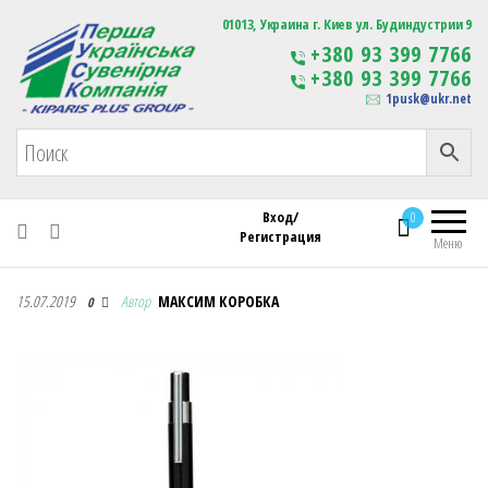
Первая Украинская Сувенирная Компания
01013, Украина г. Киев ул. Будиндустрии 9
Изготовление
+380 93 399 7766
сувенирной продукции
+380 93 399 7766
с логотипом
1pusk@ukr.net
Вход/
0
Регистрация
Меню
Первая Украинская Сувенирная Компания
15.07.2019
Автор
МАКСИМ КОРОБКА
0