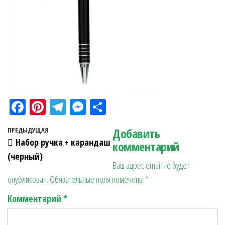
Fa
Pi
Te
M
О
ce
nt
le
es
тп
Навигация по записям
Добавить
Предыдущая запись
ПРЕДЫДУЩАЯ
bo
er
gr
se
ра
Набор ручка + карандаш
комментарий
ok
es
a
n
в
(черный)
Ваш адрес email не будет
t
m
ge
ит
опубликован.
Обязательные поля помечены
*
r
ь
Комментарий
*