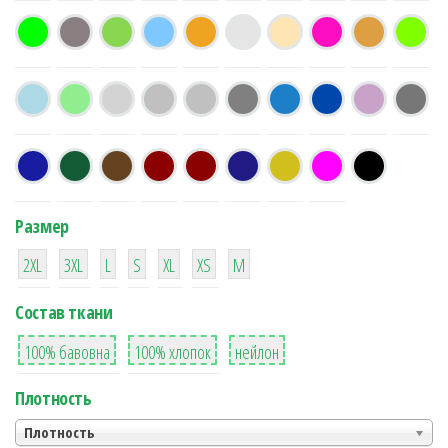
Размер
38
16
42
42
42
4
42
2XL
3XL
L
S
XL
XS
М
Состав ткани
8
36
2
100% бавовна
100% хлопок
нейлон
Плотность
Плотность