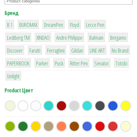
Бренд
1
1
1
2
2
B 1
BUROMAX
DreamPen
Floyd
Lecce Pen
3
3
1
4
26
Lediberg ТМ
XINDAO
Andre Philippe
Balmain
Bergamo
64
299
4
42
4
90
Discover
Farutti
Ferraghini
Gildan
LINE ART
No Brand
8
6
2
22
15
43
PAPERBOOK
Parker
Pusk
Ritter Pen
Senator
Totobi
1
Unilight
Product Цвет