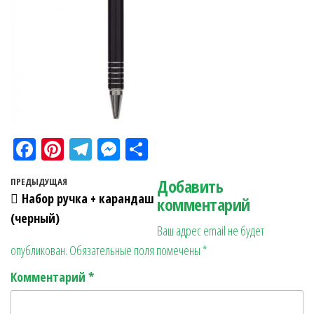
Fa
Pi
Te
M
О
ce
nt
le
es
тп
Навигация по записям
Добавить
Предыдущая запись
ПРЕДЫДУЩАЯ
bo
er
gr
se
ра
Набор ручка + карандаш
комментарий
ok
es
a
n
в
(черный)
Ваш адрес email не будет
t
m
ge
ит
опубликован.
Обязательные поля помечены
*
r
ь
Комментарий
*