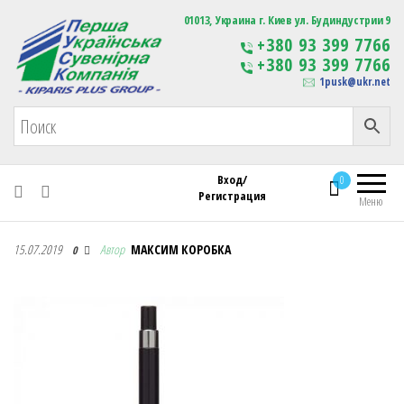
Первая Украинская Сувенирная Компания
01013, Украина г. Киев ул. Будиндустрии 9
Изготовление
+380 93 399 7766
сувенирной продукции
+380 93 399 7766
с логотипом
1pusk@ukr.net
Вход/
0
Регистрация
Меню
Первая Украинская Сувенирная Компания
15.07.2019
Автор
МАКСИМ КОРОБКА
0