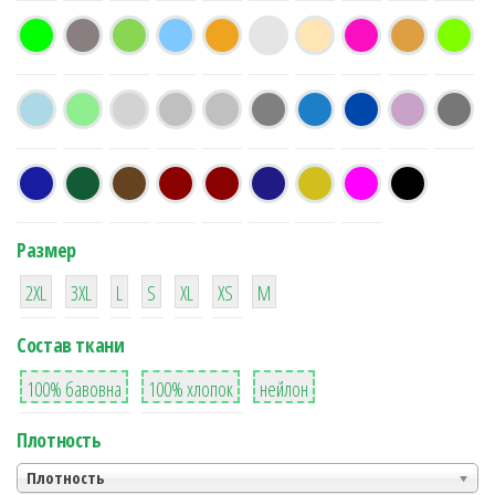
Размер
38
16
42
42
42
4
42
2XL
3XL
L
S
XL
XS
М
Состав ткани
8
36
2
100% бавовна
100% хлопок
нейлон
Плотность
Плотность