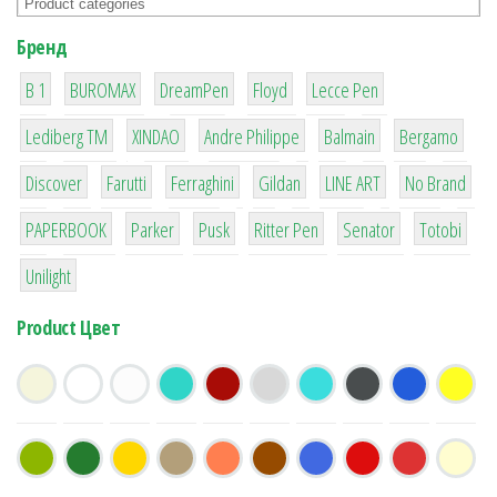
Бренд
1
1
1
2
2
B 1
BUROMAX
DreamPen
Floyd
Lecce Pen
3
3
1
4
26
Lediberg ТМ
XINDAO
Andre Philippe
Balmain
Bergamo
64
299
4
42
4
90
Discover
Farutti
Ferraghini
Gildan
LINE ART
No Brand
8
6
2
22
15
43
PAPERBOOK
Parker
Pusk
Ritter Pen
Senator
Totobi
1
Unilight
Product Цвет