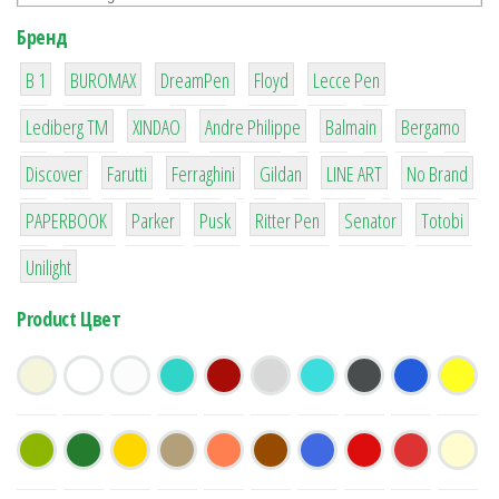
Бренд
1
1
1
2
2
B 1
BUROMAX
DreamPen
Floyd
Lecce Pen
3
3
1
4
26
Lediberg ТМ
XINDAO
Andre Philippe
Balmain
Bergamo
64
299
4
42
4
90
Discover
Farutti
Ferraghini
Gildan
LINE ART
No Brand
8
6
2
22
15
43
PAPERBOOK
Parker
Pusk
Ritter Pen
Senator
Totobi
1
Unilight
Product Цвет