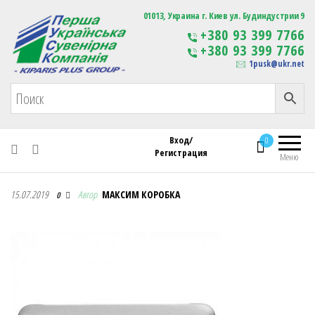
Первая Украинская Сувенирная Компания
01013, Украина г. Киев ул. Будиндустрии 9
Изготовление
+380 93 399 7766
сувенирной продукции
+380 93 399 7766
с логотипом
1pusk@ukr.net
Вход/
0
Регистрация
Меню
Первая Украинская Сувенирная Компания
15.07.2019
Автор
МАКСИМ КОРОБКА
0