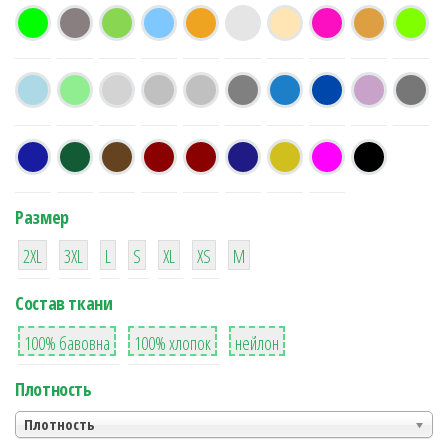
Размер
38
16
42
42
42
4
42
2XL
3XL
L
S
XL
XS
М
Состав ткани
8
36
2
100% бавовна
100% хлопок
нейлон
Плотность
Плотность