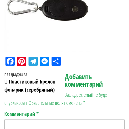
Fa
Pi
Te
M
О
ce
nt
le
es
тп
Навигация по записям
Добавить
Предыдущая запись
ПРЕДЫДУЩАЯ
bo
er
gr
se
ра
Пластиковый Брелок-
комментарий
ok
es
a
n
в
фонарик (серебряный)
Ваш адрес email не будет
t
m
ge
ит
опубликован.
Обязательные поля помечены
*
r
ь
Комментарий
*