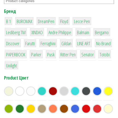
Бренд
1
1
1
2
2
B 1
BUROMAX
DreamPen
Floyd
Lecce Pen
3
3
1
4
26
Lediberg ТМ
XINDAO
Andre Philippe
Balmain
Bergamo
64
299
4
42
4
90
Discover
Farutti
Ferraghini
Gildan
LINE ART
No Brand
8
6
2
22
15
43
PAPERBOOK
Parker
Pusk
Ritter Pen
Senator
Totobi
1
Unilight
Product Цвет