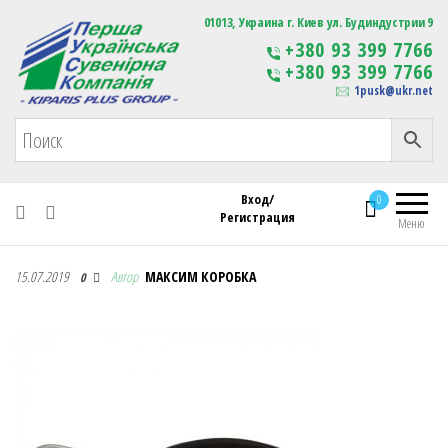
Первая Украинская Сувенирная Компания
01013, Украина г. Киев ул. Будиндустрии 9
Изготовление
+380 93 399 7766
сувенирной продукции
+380 93 399 7766
с логотипом
1pusk@ukr.net
Вход/
0
Регистрация
Меню
Первая Украинская Сувенирная Компания
15.07.2019
Автор
МАКСИМ КОРОБКА
0