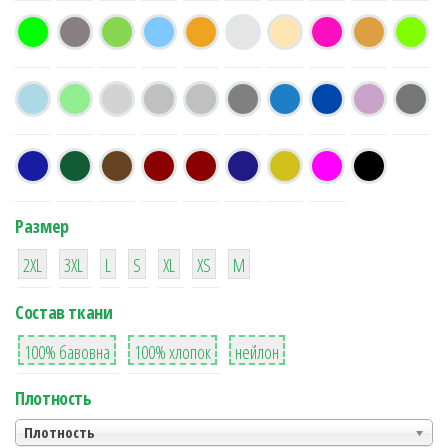
Размер
38
16
42
42
42
4
42
2XL
3XL
L
S
XL
XS
М
Состав ткани
8
36
2
100% бавовна
100% хлопок
нейлон
Плотность
Плотность