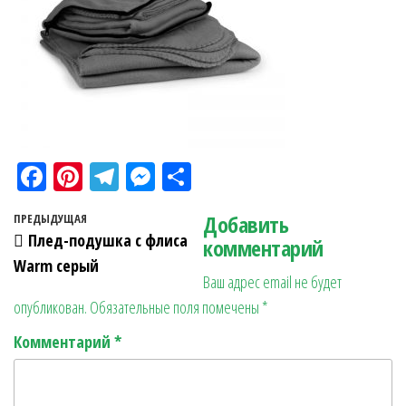
Fa
Pi
Te
M
О
ce
nt
le
es
тп
Навигация по записям
Добавить
Предыдущая запись
ПРЕДЫДУЩАЯ
bo
er
gr
se
ра
Плед-подушка с флиса
комментарий
ok
es
a
n
в
Warm серый
Ваш адрес email не будет
t
m
ge
ит
опубликован.
Обязательные поля помечены
*
r
ь
Комментарий
*