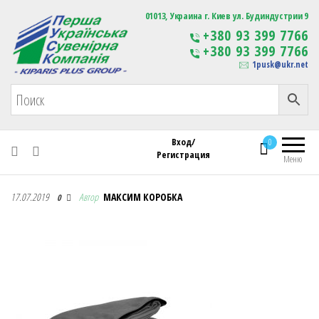
Первая Украинская Сувенирная Компания
01013, Украина г. Киев ул. Будиндустрии 9
Изготовление
+380 93 399 7766
сувенирной продукции
+380 93 399 7766
с логотипом
1pusk@ukr.net
Вход/
0
Регистрация
Меню
Первая Украинская Сувенирная Компания
17.07.2019
Автор
МАКСИМ КОРОБКА
0