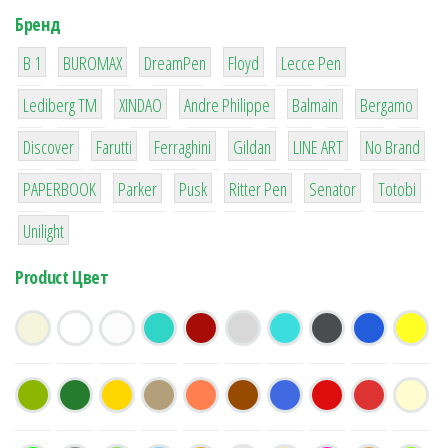
Бренд
1
1
1
2
2
B 1
BUROMAX
DreamPen
Floyd
Lecce Pen
3
3
1
4
26
Lediberg ТМ
XINDAO
Andre Philippe
Balmain
Bergamo
64
299
4
42
4
90
Discover
Farutti
Ferraghini
Gildan
LINE ART
No Brand
8
6
2
22
15
43
PAPERBOOK
Parker
Pusk
Ritter Pen
Senator
Totobi
1
Unilight
Product Цвет