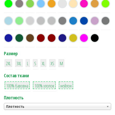
Размер
38
16
42
42
42
4
42
2XL
3XL
L
S
XL
XS
М
Состав ткани
8
36
2
100% бавовна
100% хлопок
нейлон
Плотность
Плотность