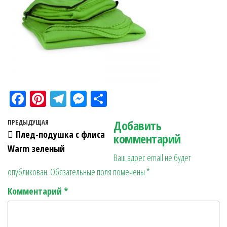
Fa
Pi
Te
M
О
ce
nt
le
es
тп
Навигация по записям
Добавить
Предыдущая запись
ПРЕДЫДУЩАЯ
bo
er
gr
se
ра
Плед-подушка с флиса
комментарий
ok
es
a
n
в
Warm зеленый
Ваш адрес email не будет
t
m
ge
ит
опубликован.
Обязательные поля помечены
*
r
ь
Комментарий
*