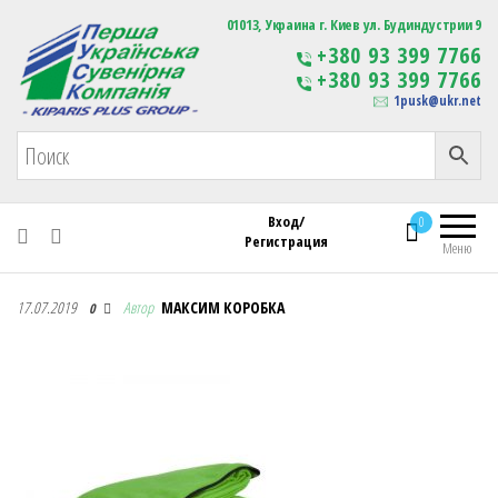
Первая Украинская Сувенирная Компания
01013, Украина г. Киев ул. Будиндустрии 9
Изготовление
+380 93 399 7766
сувенирной продукции
+380 93 399 7766
с логотипом
1pusk@ukr.net
Вход/
0
Регистрация
Меню
Первая Украинская Сувенирная Компания
17.07.2019
Автор
МАКСИМ КОРОБКА
0