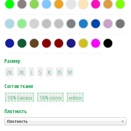
Размер
38
16
42
42
42
4
42
2XL
3XL
L
S
XL
XS
М
Состав ткани
8
36
2
100% бавовна
100% хлопок
нейлон
Плотность
Плотность