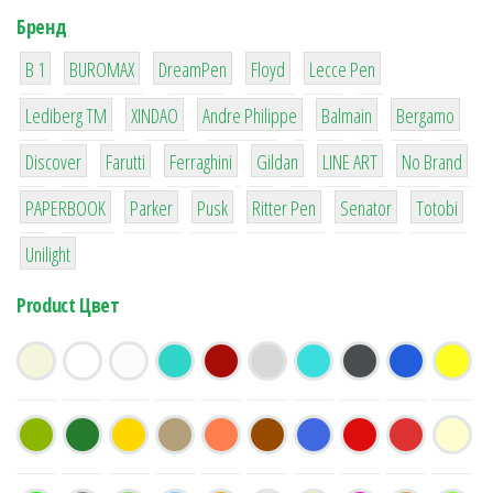
Бренд
1
1
1
2
2
B 1
BUROMAX
DreamPen
Floyd
Lecce Pen
3
3
1
4
26
Lediberg ТМ
XINDAO
Andre Philippe
Balmain
Bergamo
64
299
4
42
4
90
Discover
Farutti
Ferraghini
Gildan
LINE ART
No Brand
8
6
2
22
15
43
PAPERBOOK
Parker
Pusk
Ritter Pen
Senator
Totobi
1
Unilight
Product Цвет