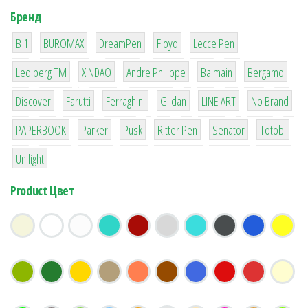
Бренд
1
1
1
2
2
B 1
BUROMAX
DreamPen
Floyd
Lecce Pen
3
3
1
4
26
Lediberg ТМ
XINDAO
Andre Philippe
Balmain
Bergamo
64
299
4
42
4
90
Discover
Farutti
Ferraghini
Gildan
LINE ART
No Brand
8
6
2
22
15
43
PAPERBOOK
Parker
Pusk
Ritter Pen
Senator
Totobi
1
Unilight
Product Цвет