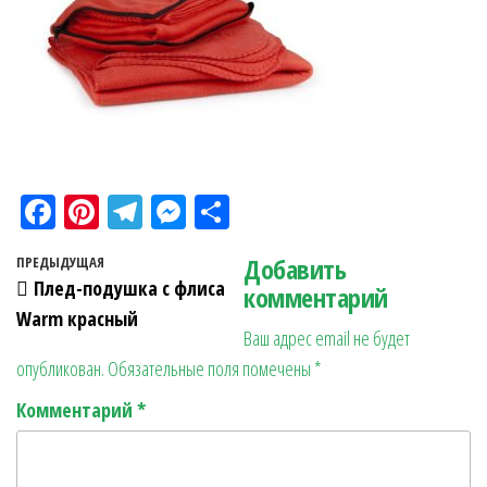
Fa
Pi
Te
M
О
ce
nt
le
es
тп
Навигация по записям
Добавить
Предыдущая запись
ПРЕДЫДУЩАЯ
bo
er
gr
se
ра
Плед-подушка с флиса
комментарий
ok
es
a
n
в
Warm красный
Ваш адрес email не будет
t
m
ge
ит
опубликован.
Обязательные поля помечены
*
r
ь
Комментарий
*