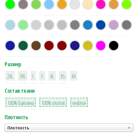
Размер
38
16
42
42
42
4
42
2XL
3XL
L
S
XL
XS
М
Состав ткани
8
36
2
100% бавовна
100% хлопок
нейлон
Плотность
Плотность