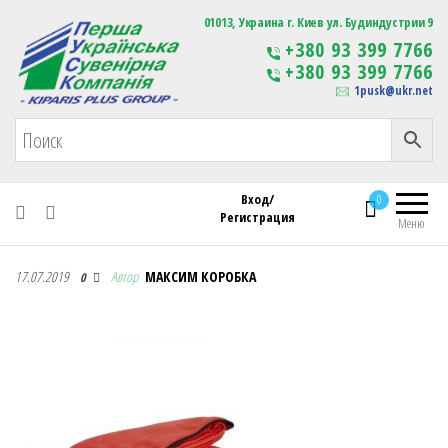
Первая Украинская Сувенирная Компания
01013, Украина г. Киев ул. Будиндустрии 9
Изготовление
+380 93 399 7766
сувенирной продукции
+380 93 399 7766
с логотипом
1pusk@ukr.net
Вход/
0
Регистрация
Меню
Первая Украинская Сувенирная Компания
17.07.2019
Автор
МАКСИМ КОРОБКА
0