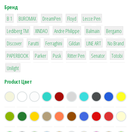
Бренд
1
1
1
2
2
B 1
BUROMAX
DreamPen
Floyd
Lecce Pen
3
3
1
4
26
Lediberg ТМ
XINDAO
Andre Philippe
Balmain
Bergamo
64
299
4
42
4
90
Discover
Farutti
Ferraghini
Gildan
LINE ART
No Brand
8
6
2
22
15
43
PAPERBOOK
Parker
Pusk
Ritter Pen
Senator
Totobi
1
Unilight
Product Цвет