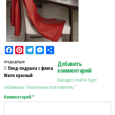
Fa
Pi
Te
M
О
ce
nt
le
es
тп
Навигация по записям
Добавить
Предыдущая запись
ПРЕДЫДУЩАЯ
bo
er
gr
se
ра
Плед-подушка с флиса
комментарий
ok
es
a
n
в
Warm красный
Ваш адрес email не будет
t
m
ge
ит
опубликован.
Обязательные поля помечены
*
r
ь
Комментарий
*