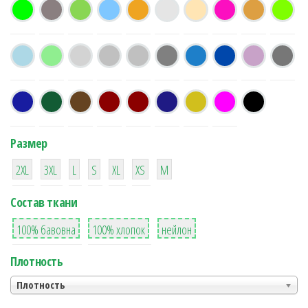
Размер
38
16
42
42
42
4
42
2XL
3XL
L
S
XL
XS
М
Состав ткани
8
36
2
100% бавовна
100% хлопок
нейлон
Плотность
Плотность