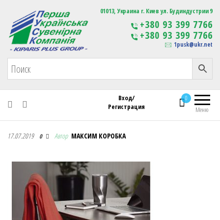
Первая Украинская Сувенирная Компания
01013, Украина г. Киев ул. Будиндустрии 9
Изготовление
+380 93 399 7766
сувенирной продукции
+380 93 399 7766
с логотипом
1pusk@ukr.net
Вход/
0
Регистрация
Меню
Первая Украинская Сувенирная Компания
17.07.2019
Автор
МАКСИМ КОРОБКА
0