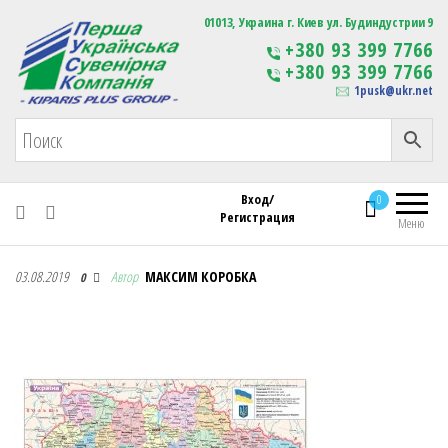
Первая Украинская Сувенирная Компания
01013, Украина г. Киев ул. Будиндустрии 9
Изготовление
+380 93 399 7766
сувенирной продукции
+380 93 399 7766
с логотипом
1pusk@ukr.net
Вход/
0
Регистрация
Меню
Первая Украинская Сувенирная Компания
03.08.2019
Автор
МАКСИМ КОРОБКА
0