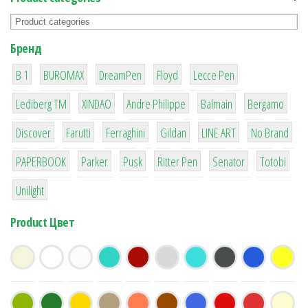
Бренд
1
1
1
2
2
B 1
BUROMAX
DreamPen
Floyd
Lecce Pen
3
3
1
4
26
Lediberg ТМ
XINDAO
Andre Philippe
Balmain
Bergamo
64
299
4
42
4
90
Discover
Farutti
Ferraghini
Gildan
LINE ART
No Brand
8
6
2
22
15
43
PAPERBOOK
Parker
Pusk
Ritter Pen
Senator
Totobi
1
Unilight
Product Цвет