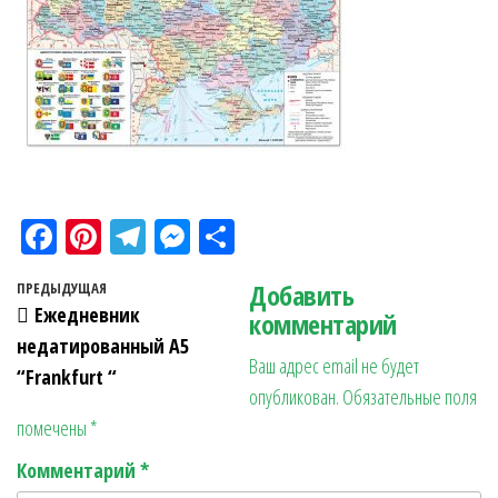
Fa
Pi
Te
M
О
ce
nt
le
es
тп
Навигация по записям
Добавить
Предыдущая запись
ПРЕДЫДУЩАЯ
bo
er
gr
se
ра
Ежедневник
комментарий
ok
es
a
n
в
недатированный А5
Ваш адрес email не будет
t
m
ge
ит
“Frankfurt “
опубликован.
Обязательные поля
r
ь
помечены
*
Комментарий
*