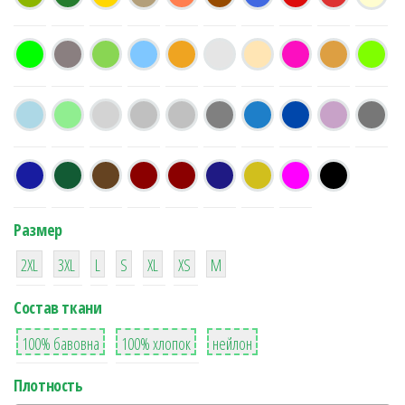
Размер
38
16
42
42
42
4
42
2XL
3XL
L
S
XL
XS
М
Состав ткани
8
36
2
100% бавовна
100% хлопок
нейлон
Плотность