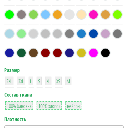
Размер
38
16
42
42
42
4
42
2XL
3XL
L
S
XL
XS
М
Состав ткани
8
36
2
100% бавовна
100% хлопок
нейлон
Плотность