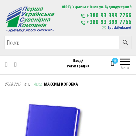
Первая Украинская Сувенирная Компания
01013, Украина г. Киев ул. Будиндустрии 9
Изготовление
+380 93 399 7766
сувенирной продукции
+380 93 399 7766
с логотипом
1pusk@ukr.net
Вход/
0
Регистрация
Меню
Первая Украинская Сувенирная Компания
07.08.2019
Автор
МАКСИМ КОРОБКА
0