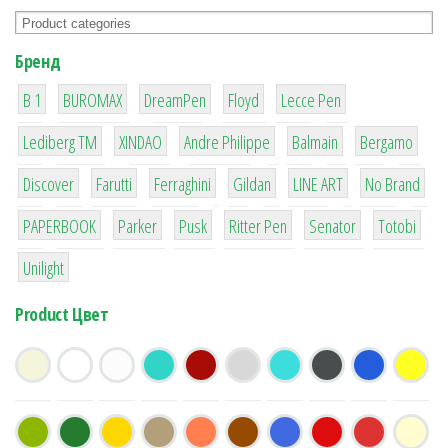
Бренд
1
1
1
2
2
B 1
BUROMAX
DreamPen
Floyd
Lecce Pen
3
3
1
4
26
Lediberg ТМ
XINDAO
Andre Philippe
Balmain
Bergamo
64
299
4
42
4
90
Discover
Farutti
Ferraghini
Gildan
LINE ART
No Brand
8
6
2
22
15
43
PAPERBOOK
Parker
Pusk
Ritter Pen
Senator
Totobi
1
Unilight
Product Цвет