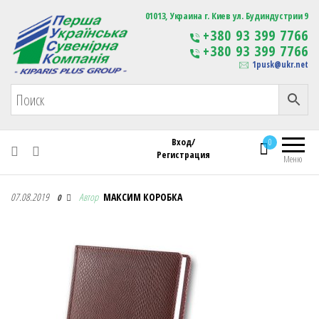
Первая Украинская Сувенирная Компания
01013, Украина г. Киев ул. Будиндустрии 9
Изготовление
+380 93 399 7766
сувенирной продукции
+380 93 399 7766
с логотипом
1pusk@ukr.net
Вход/
0
Регистрация
Меню
Первая Украинская Сувенирная Компания
07.08.2019
Автор
МАКСИМ КОРОБКА
0