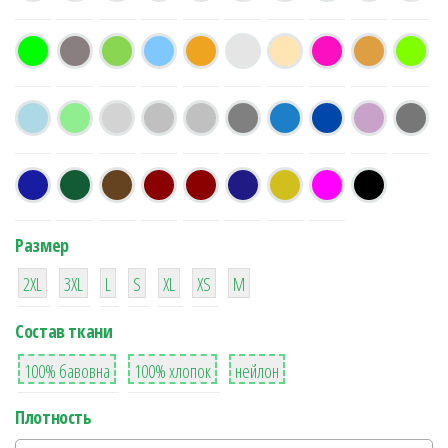
Размер
38
16
42
42
42
4
42
2XL
3XL
L
S
XL
XS
М
Состав ткани
8
36
2
100% бавовна
100% хлопок
нейлон
Плотность