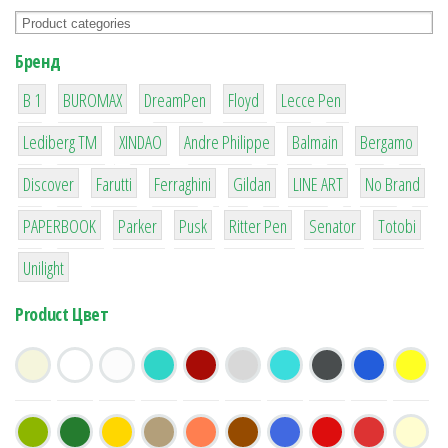
Бренд
1
1
1
2
2
B 1
BUROMAX
DreamPen
Floyd
Lecce Pen
3
3
1
4
26
Lediberg ТМ
XINDAO
Andre Philippe
Balmain
Bergamo
64
299
4
42
4
90
Discover
Farutti
Ferraghini
Gildan
LINE ART
No Brand
8
6
2
22
15
43
PAPERBOOK
Parker
Pusk
Ritter Pen
Senator
Totobi
1
Unilight
Product Цвет