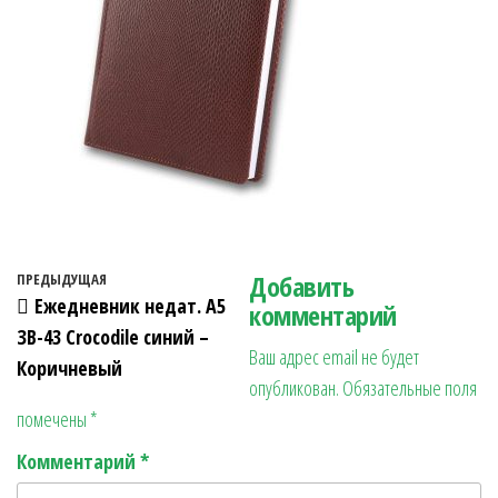
Навигация по записям
Добавить
Предыдущая запись
ПРЕДЫДУЩАЯ
Ежедневник недат. А5
комментарий
ЗВ-43 Crocodile синий –
Ваш адрес email не будет
Коричневый
опубликован.
Обязательные поля
помечены
*
Комментарий
*