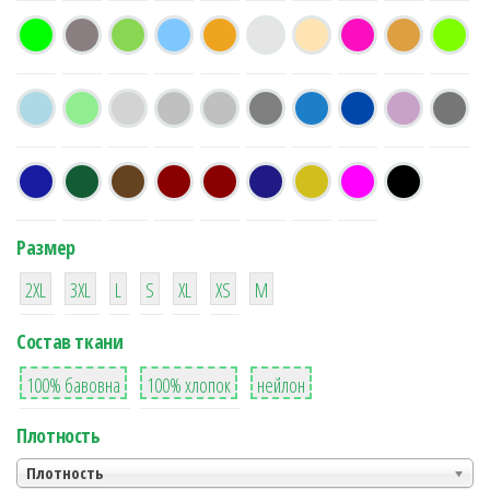
Размер
38
16
42
42
42
4
42
2XL
3XL
L
S
XL
XS
М
Состав ткани
8
36
2
100% бавовна
100% хлопок
нейлон
Плотность
Плотность