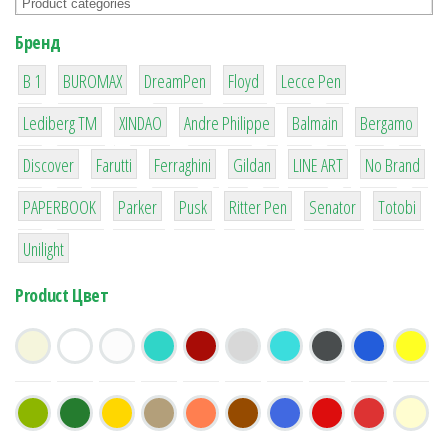
Бренд
1
1
1
2
2
B 1
BUROMAX
DreamPen
Floyd
Lecce Pen
3
3
1
4
26
Lediberg ТМ
XINDAO
Andre Philippe
Balmain
Bergamo
64
299
4
42
4
90
Discover
Farutti
Ferraghini
Gildan
LINE ART
No Brand
8
6
2
22
15
43
PAPERBOOK
Parker
Pusk
Ritter Pen
Senator
Totobi
1
Unilight
Product Цвет