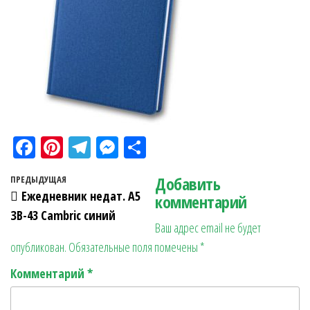
Fa
Pi
Te
M
О
ce
nt
le
es
тп
Навигация по записям
Добавить
Предыдущая запись
ПРЕДЫДУЩАЯ
bo
er
gr
se
ра
Ежедневник недат. А5
комментарий
ok
es
a
n
в
ЗВ-43 Cambric синий
Ваш адрес email не будет
t
m
ge
ит
опубликован.
Обязательные поля помечены
*
r
ь
Комментарий
*