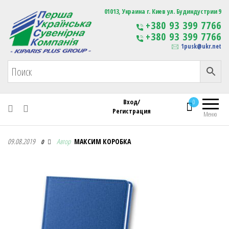
Первая Украинская Сувенирная Компания
01013, Украина г. Киев ул. Будиндустрии 9
Изготовление
+380 93 399 7766
сувенирной продукции
+380 93 399 7766
с логотипом
1pusk@ukr.net
Вход/
0
Регистрация
Меню
Первая Украинская Сувенирная Компания
09.08.2019
Автор
МАКСИМ КОРОБКА
0