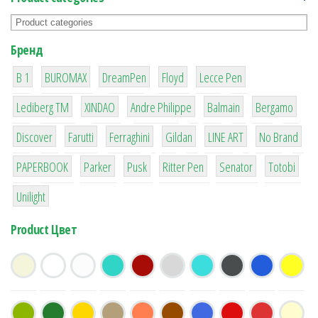
Бренд
1
1
1
2
2
B 1
BUROMAX
DreamPen
Floyd
Lecce Pen
3
3
1
4
26
Lediberg ТМ
XINDAO
Andre Philippe
Balmain
Bergamo
64
299
4
42
4
90
Discover
Farutti
Ferraghini
Gildan
LINE ART
No Brand
8
6
2
22
15
43
PAPERBOOK
Parker
Pusk
Ritter Pen
Senator
Totobi
1
Unilight
Product Цвет