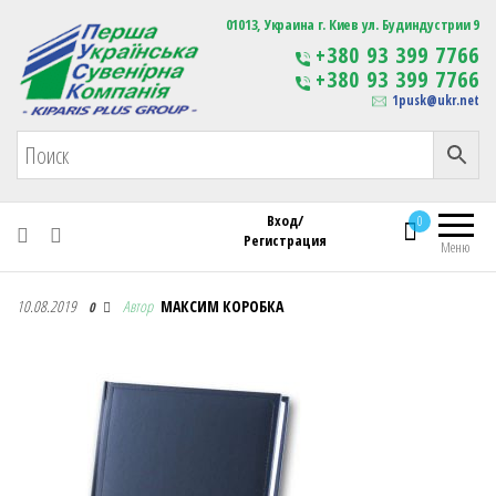
Первая Украинская Сувенирная Компания
01013, Украина г. Киев ул. Будиндустрии 9
Изготовление
+380 93 399 7766
сувенирной продукции
+380 93 399 7766
с логотипом
1pusk@ukr.net
Вход/
0
Регистрация
Меню
Первая Украинская Сувенирная Компания
10.08.2019
Автор
МАКСИМ КОРОБКА
0