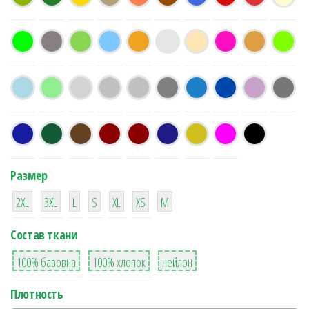
Размер
38
16
42
42
42
4
42
2XL
3XL
L
S
XL
XS
М
Состав ткани
8
36
2
100% бавовна
100% хлопок
нейлон
Плотность