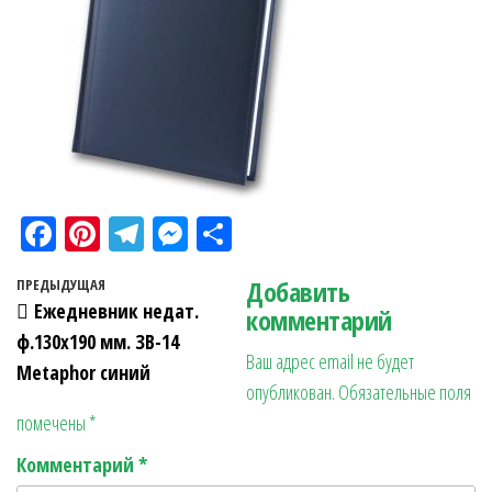
Fa
Pi
Te
M
О
ce
nt
le
es
тп
Навигация по записям
Добавить
Предыдущая запись
ПРЕДЫДУЩАЯ
bo
er
gr
se
ра
Ежедневник недат.
комментарий
ok
es
a
n
в
ф.130х190 мм. ЗВ-14
Ваш адрес email не будет
t
m
ge
ит
Metaphor синий
опубликован.
Обязательные поля
r
ь
помечены
*
Комментарий
*