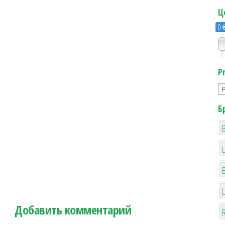
Ц
0 
0
P
Б
B
Добавить комментарий
R