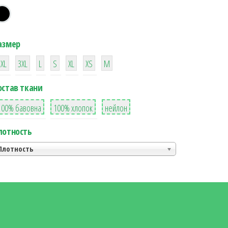
азмер
38
16
42
42
42
4
42
2XL
3XL
L
S
XL
XS
М
остав ткани
8
36
2
100% бавовна
100% хлопок
нейлон
лотность
Плотность