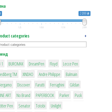
ена
₴
2 099 ₴
525
1 050
1 574
2 099
roduct categories
+
ренд
1
1
1
2
2
 1
BUROMAX
DreamPen
Floyd
Lecce Pen
3
3
1
4
Lediberg ТМ
XINDAO
Andre Philippe
Balmain
26
64
299
4
42
Bergamo
Discover
Farutti
Ferraghini
Gildan
4
90
8
6
2
LINE ART
No Brand
PAPERBOOK
Parker
Pusk
22
15
43
1
itter Pen
Senator
Totobi
Unilight