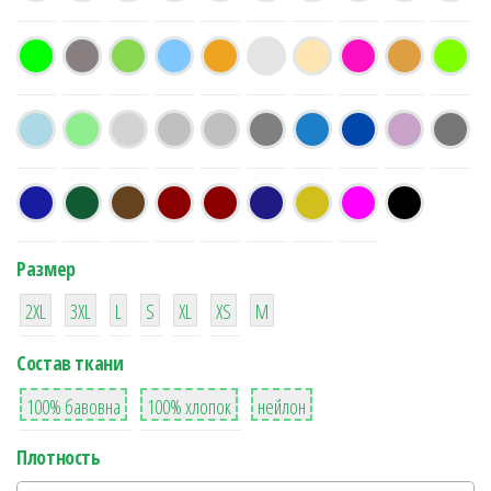
Размер
38
16
42
42
42
4
42
2XL
3XL
L
S
XL
XS
М
Состав ткани
8
36
2
100% бавовна
100% хлопок
нейлон
Плотность