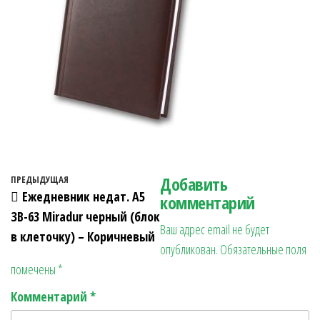
Навигация по записям
Добавить
Предыдущая запись
ПРЕДЫДУЩАЯ
Ежедневник недат. А5
комментарий
ЗВ-63 Miradur черный (блок
Ваш адрес email не будет
в клеточку) – Коричневый
опубликован.
Обязательные поля
помечены
*
Комментарий
*