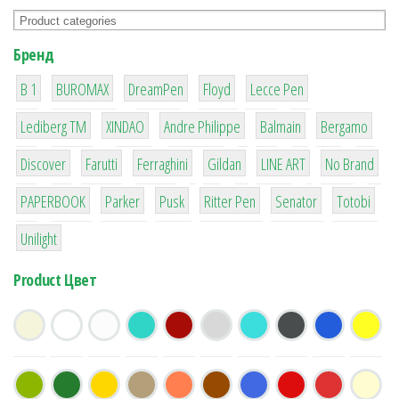
Бренд
1
1
1
2
2
B 1
BUROMAX
DreamPen
Floyd
Lecce Pen
3
3
1
4
26
Lediberg ТМ
XINDAO
Andre Philippe
Balmain
Bergamo
64
299
4
42
4
90
Discover
Farutti
Ferraghini
Gildan
LINE ART
No Brand
8
6
2
22
15
43
PAPERBOOK
Parker
Pusk
Ritter Pen
Senator
Totobi
1
Unilight
Product Цвет