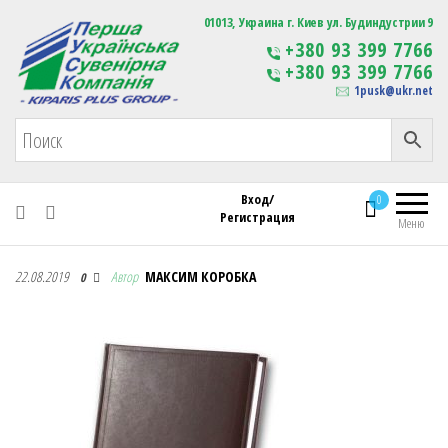
Первая Украинская Сувенирная Компания
01013, Украина г. Киев ул. Будиндустрии 9
Изготовление
+380 93 399 7766
сувенирной продукции
+380 93 399 7766
с логотипом
1pusk@ukr.net
Вход/
0
Регистрация
Меню
Первая Украинская Сувенирная Компания
22.08.2019
Автор
МАКСИМ КОРОБКА
0