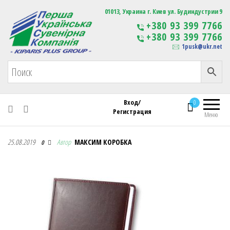
Первая Украинская Сувенирная Компания
01013, Украина г. Киев ул. Будиндустрии 9
Изготовление
+380 93 399 7766
сувенирной продукции
+380 93 399 7766
с логотипом
1pusk@ukr.net
Вход/
0
Регистрация
Меню
Первая Украинская Сувенирная Компания
25.08.2019
Автор
МАКСИМ КОРОБКА
0