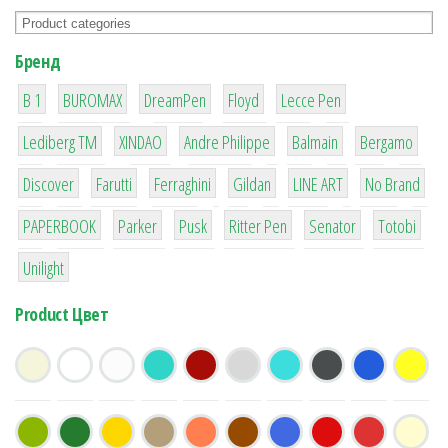
Бренд
1
1
1
2
2
B 1
BUROMAX
DreamPen
Floyd
Lecce Pen
3
3
1
4
26
Lediberg ТМ
XINDAO
Andre Philippe
Balmain
Bergamo
64
299
4
42
4
90
Discover
Farutti
Ferraghini
Gildan
LINE ART
No Brand
8
6
2
22
15
43
PAPERBOOK
Parker
Pusk
Ritter Pen
Senator
Totobi
1
Unilight
Product Цвет