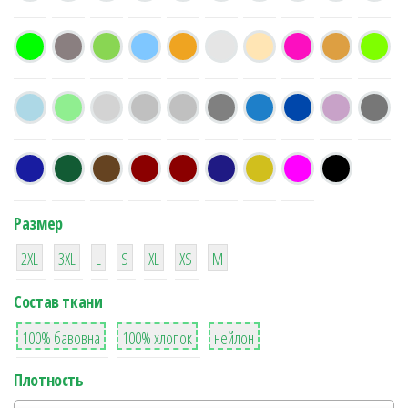
Размер
38
16
42
42
42
4
42
2XL
3XL
L
S
XL
XS
М
Состав ткани
8
36
2
100% бавовна
100% хлопок
нейлон
Плотность