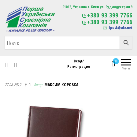
Первая Украинская Сувенирная Компания
01013, Украина г. Киев ул. Будиндустрии 9
Изготовление
+380 93 399 7766
сувенирной продукции
+380 93 399 7766
с логотипом
1pusk@ukr.net
Вход/
0
Регистрация
Меню
Первая Украинская Сувенирная Компания
27.08.2019
Автор
МАКСИМ КОРОБКА
0