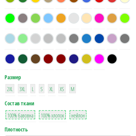
Размер
38
16
42
42
42
4
42
2XL
3XL
L
S
XL
XS
М
Состав ткани
8
36
2
100% бавовна
100% хлопок
нейлон
Плотность