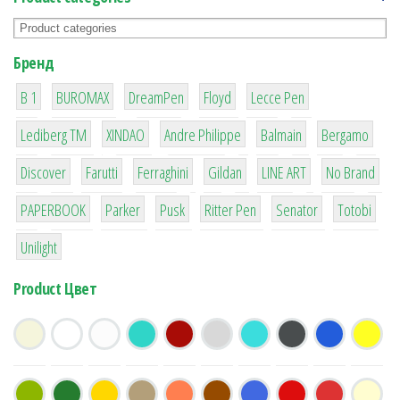
Бренд
1
1
1
2
2
B 1
BUROMAX
DreamPen
Floyd
Lecce Pen
3
3
1
4
26
Lediberg ТМ
XINDAO
Andre Philippe
Balmain
Bergamo
64
299
4
42
4
90
Discover
Farutti
Ferraghini
Gildan
LINE ART
No Brand
8
6
2
22
15
43
PAPERBOOK
Parker
Pusk
Ritter Pen
Senator
Totobi
1
Unilight
Product Цвет