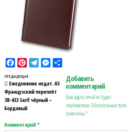
Fa
Pi
Te
M
О
ce
nt
le
es
тп
Навигация по записям
Добавить
Предыдущая запись
ПРЕДЫДУЩАЯ
bo
er
gr
se
ра
Ежедневник недат. А5
комментарий
ok
es
a
n
в
Французский переплёт
Ваш адрес email не будет
t
m
ge
ит
ЗВ-433 Sarif чёрный –
опубликован.
Обязательные поля
r
ь
Бордовый
помечены
*
Комментарий
*