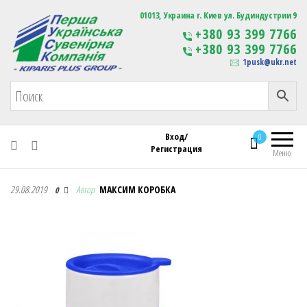
Первая Украинская Сувенирная Компания
01013, Украина г. Киев ул. Будиндустрии 9
Изготовление
+380 93 399 7766
сувенирной продукции
+380 93 399 7766
с логотипом
1pusk@ukr.net
Вход/
0
Регистрация
Меню
Первая Украинская Сувенирная Компания
29.08.2019
Автор
МАКСИМ КОРОБКА
0