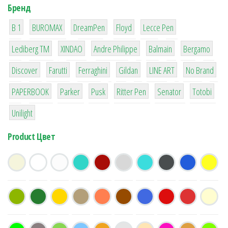
Бренд
1
1
1
2
2
B 1
BUROMAX
DreamPen
Floyd
Lecce Pen
3
3
1
4
26
Lediberg ТМ
XINDAO
Andre Philippe
Balmain
Bergamo
64
299
4
42
4
90
Discover
Farutti
Ferraghini
Gildan
LINE ART
No Brand
8
6
2
22
15
43
PAPERBOOK
Parker
Pusk
Ritter Pen
Senator
Totobi
1
Unilight
Product Цвет