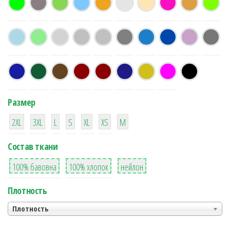
Размер
38
16
42
42
42
4
42
2XL
3XL
L
S
XL
XS
М
Состав ткани
8
36
2
100% бавовна
100% хлопок
нейлон
Плотность
Плотность