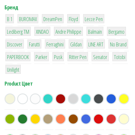
Бренд
1
1
1
2
2
B 1
BUROMAX
DreamPen
Floyd
Lecce Pen
3
3
1
4
26
Lediberg ТМ
XINDAO
Andre Philippe
Balmain
Bergamo
64
299
4
42
4
90
Discover
Farutti
Ferraghini
Gildan
LINE ART
No Brand
8
6
2
22
15
43
PAPERBOOK
Parker
Pusk
Ritter Pen
Senator
Totobi
1
Unilight
Product Цвет