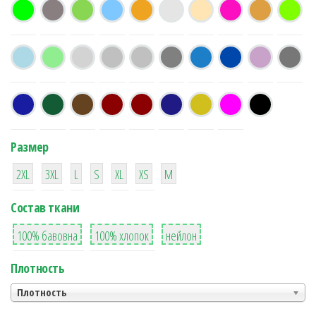
Размер
38
16
42
42
42
4
42
2XL
3XL
L
S
XL
XS
М
Состав ткани
8
36
2
100% бавовна
100% хлопок
нейлон
Плотность
Плотность