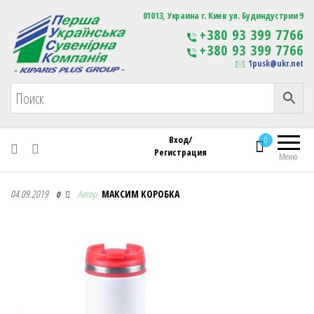
Первая Украинская Сувенирная Компания
01013, Украина г. Киев ул. Будиндустрии 9
Изготовление
+380 93 399 7766
сувенирной продукции
+380 93 399 7766
с логотипом
1pusk@ukr.net
Вход/
0
Регистрация
Меню
Первая Украинская Сувенирная Компания
04.09.2019
Автор
МАКСИМ КОРОБКА
0