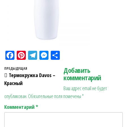
Fa
Pi
Te
M
О
ce
nt
le
es
тп
Навигация по записям
Добавить
Предыдущая запись
ПРЕДЫДУЩАЯ
bo
er
gr
se
ра
Термокружка Davos –
комментарий
ok
es
a
n
в
Красный
Ваш адрес email не будет
t
m
ge
ит
опубликован.
Обязательные поля помечены
*
r
ь
Комментарий
*