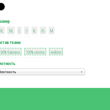
азмер
38
16
42
42
42
4
42
2XL
3XL
L
S
XL
XS
М
остав ткани
8
36
2
100% бавовна
100% хлопок
нейлон
лотность
Плотность