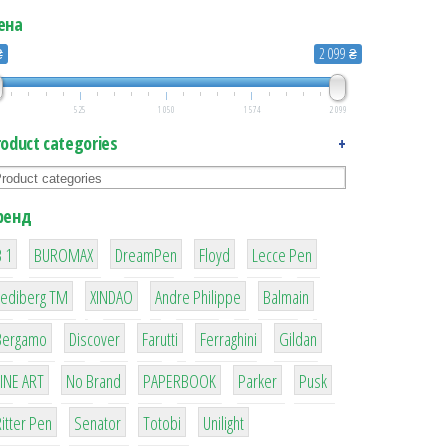
ена
₴
2 099 ₴
525
1 050
1 574
2 099
roduct categories
+
ренд
1
1
1
2
2
 1
BUROMAX
DreamPen
Floyd
Lecce Pen
3
3
1
4
Lediberg ТМ
XINDAO
Andre Philippe
Balmain
26
64
299
4
42
Bergamo
Discover
Farutti
Ferraghini
Gildan
4
90
8
6
2
LINE ART
No Brand
PAPERBOOK
Parker
Pusk
22
15
43
1
itter Pen
Senator
Totobi
Unilight