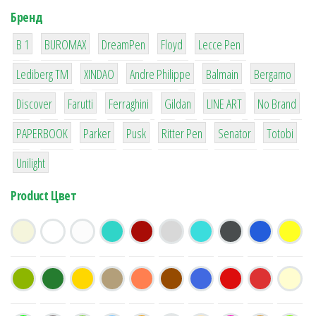
Бренд
1
1
1
2
2
B 1
BUROMAX
DreamPen
Floyd
Lecce Pen
3
3
1
4
26
Lediberg ТМ
XINDAO
Andre Philippe
Balmain
Bergamo
64
299
4
42
4
90
Discover
Farutti
Ferraghini
Gildan
LINE ART
No Brand
8
6
2
22
15
43
PAPERBOOK
Parker
Pusk
Ritter Pen
Senator
Totobi
1
Unilight
Product Цвет