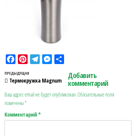
Fa
Pi
Te
M
О
ce
nt
le
es
тп
Навигация по записям
Добавить
Предыдущая запись
ПРЕДЫДУЩАЯ
bo
er
gr
se
ра
Термокружка Magnum
комментарий
ok
es
a
n
в
Ваш адрес email не будет опубликован.
Обязательные поля
t
m
ge
ит
помечены
*
r
ь
Комментарий
*