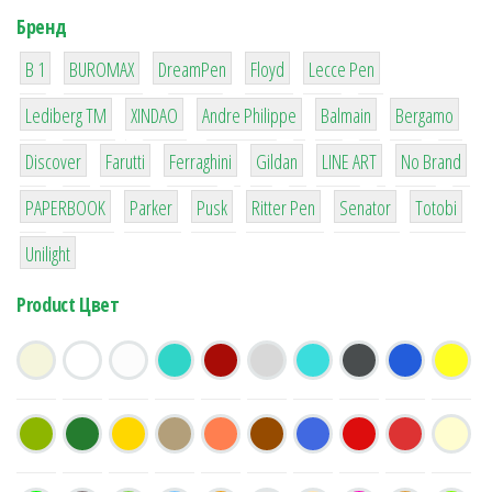
Бренд
1
1
1
2
2
B 1
BUROMAX
DreamPen
Floyd
Lecce Pen
3
3
1
4
26
Lediberg ТМ
XINDAO
Andre Philippe
Balmain
Bergamo
64
299
4
42
4
90
Discover
Farutti
Ferraghini
Gildan
LINE ART
No Brand
8
6
2
22
15
43
PAPERBOOK
Parker
Pusk
Ritter Pen
Senator
Totobi
1
Unilight
Product Цвет