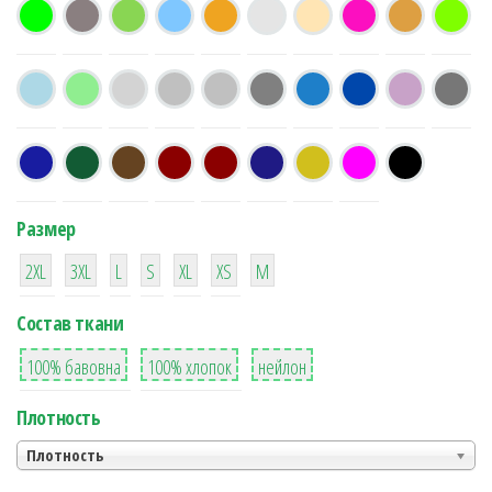
Размер
38
16
42
42
42
4
42
2XL
3XL
L
S
XL
XS
М
Состав ткани
8
36
2
100% бавовна
100% хлопок
нейлон
Плотность
Плотность