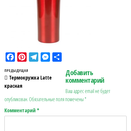
Fa
Pi
Te
M
О
ce
nt
le
es
тп
Навигация по записям
Добавить
Предыдущая запись
ПРЕДЫДУЩАЯ
bo
er
gr
se
ра
Термокружка Latte
комментарий
ok
es
a
n
в
красная
Ваш адрес email не будет
t
m
ge
ит
опубликован.
Обязательные поля помечены
*
r
ь
Комментарий
*