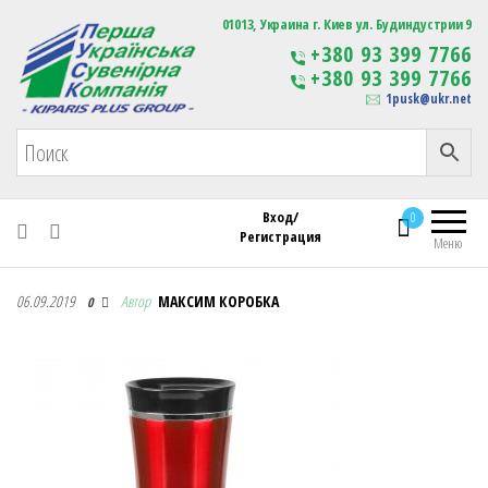
Первая Украинская Сувенирная Компания
01013, Украина г. Киев ул. Будиндустрии 9
Изготовление
+380 93 399 7766
сувенирной продукции
+380 93 399 7766
с логотипом
1pusk@ukr.net
Вход/
0
Регистрация
Меню
Первая Украинская Сувенирная Компания
06.09.2019
Автор
МАКСИМ КОРОБКА
0