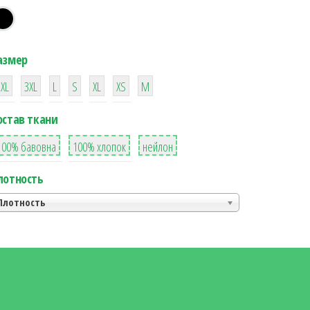
азмер
38
16
42
42
42
4
42
2XL
3XL
L
S
XL
XS
М
остав ткани
8
36
2
100% бавовна
100% хлопок
нейлон
лотность
Плотность