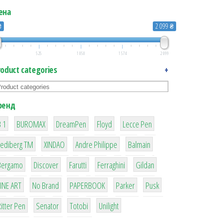
ена
₴
2 099 ₴
525
1 050
1 574
2 099
roduct categories
+
ренд
1
1
1
2
2
 1
BUROMAX
DreamPen
Floyd
Lecce Pen
3
3
1
4
Lediberg ТМ
XINDAO
Andre Philippe
Balmain
26
64
299
4
42
Bergamo
Discover
Farutti
Ferraghini
Gildan
4
90
8
6
2
LINE ART
No Brand
PAPERBOOK
Parker
Pusk
22
15
43
1
itter Pen
Senator
Totobi
Unilight