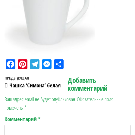
Fa
Pi
Te
M
О
ce
nt
le
es
тп
Навигация по записям
Добавить
Предыдущая запись
ПРЕДЫДУЩАЯ
bo
er
gr
se
ра
Чашка ‘Симона’ белая
комментарий
ok
es
a
n
в
Ваш адрес email не будет опубликован.
Обязательные поля
t
m
ge
ит
помечены
*
r
ь
Комментарий
*