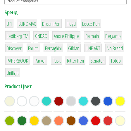
Бренд
1
1
1
2
2
B 1
BUROMAX
DreamPen
Floyd
Lecce Pen
3
3
1
4
26
Lediberg ТМ
XINDAO
Andre Philippe
Balmain
Bergamo
64
299
4
42
4
90
Discover
Farutti
Ferraghini
Gildan
LINE ART
No Brand
8
6
2
22
15
43
PAPERBOOK
Parker
Pusk
Ritter Pen
Senator
Totobi
1
Unilight
Product Цвет