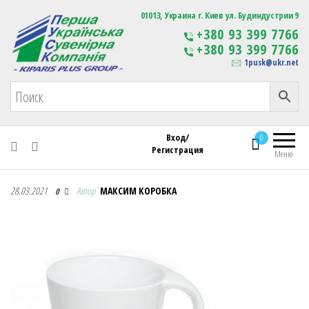
Первая Украинская Сувенирная Компания
01013, Украина г. Киев ул. Будиндустрии 9
Изготовление
+380 93 399 7766
сувенирной продукции
+380 93 399 7766
с логотипом
1pusk@ukr.net
Вход/
0
Регистрация
Меню
Первая Украинская Сувенирная Компания
28.03.2021
Автор
МАКСИМ КОРОБКА
0