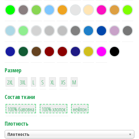
Размер
38
16
42
42
42
4
42
2XL
3XL
L
S
XL
XS
М
Состав ткани
8
36
2
100% бавовна
100% хлопок
нейлон
Плотность
Плотность