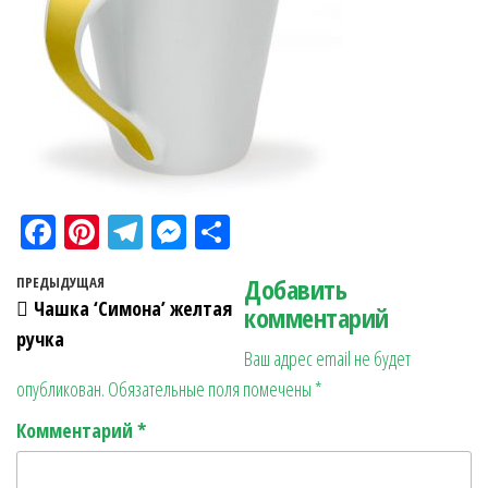
Fa
Pi
Te
M
О
ce
nt
le
es
тп
Навигация по записям
Добавить
Предыдущая запись
ПРЕДЫДУЩАЯ
bo
er
gr
se
ра
Чашка ‘Симона’ желтая
комментарий
ok
es
a
n
в
ручка
Ваш адрес email не будет
t
m
ge
ит
опубликован.
Обязательные поля помечены
*
r
ь
Комментарий
*