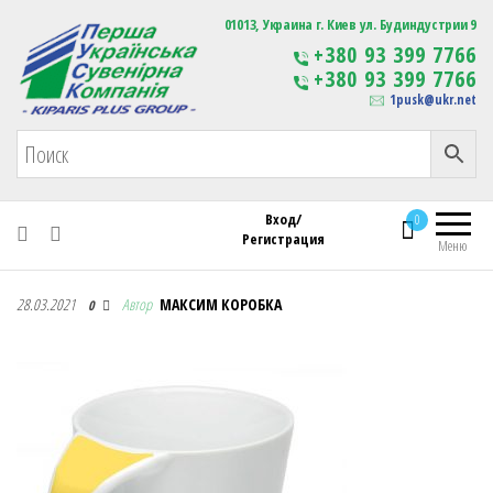
Первая Украинская Сувенирная Компания
01013, Украина г. Киев ул. Будиндустрии 9
Изготовление
+380 93 399 7766
сувенирной продукции
+380 93 399 7766
с логотипом
1pusk@ukr.net
Вход/
0
Регистрация
Меню
Первая Украинская Сувенирная Компания
28.03.2021
Автор
МАКСИМ КОРОБКА
0