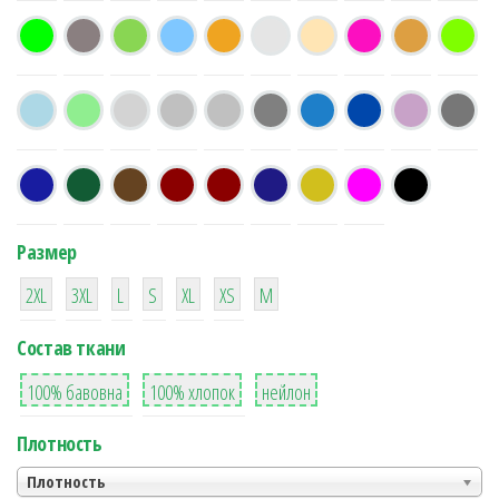
Размер
38
16
42
42
42
4
42
2XL
3XL
L
S
XL
XS
М
Состав ткани
8
36
2
100% бавовна
100% хлопок
нейлон
Плотность
Плотность