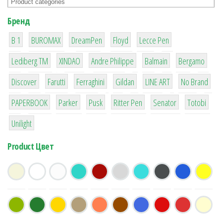
Бренд
1
1
1
2
2
B 1
BUROMAX
DreamPen
Floyd
Lecce Pen
3
3
1
4
26
Lediberg ТМ
XINDAO
Andre Philippe
Balmain
Bergamo
64
299
4
42
4
90
Discover
Farutti
Ferraghini
Gildan
LINE ART
No Brand
8
6
2
22
15
43
PAPERBOOK
Parker
Pusk
Ritter Pen
Senator
Totobi
1
Unilight
Product Цвет