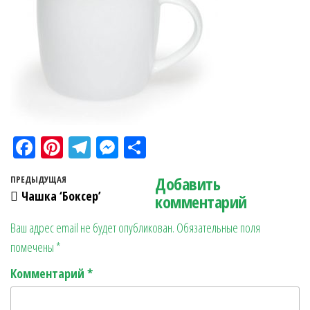
Fa
Pi
Te
M
О
ce
nt
le
es
тп
Навигация по записям
Добавить
Предыдущая запись
ПРЕДЫДУЩАЯ
bo
er
gr
se
ра
Чашка ‘Боксер’
комментарий
ok
es
a
n
в
Ваш адрес email не будет опубликован.
Обязательные поля
t
m
ge
ит
помечены
*
r
ь
Комментарий
*