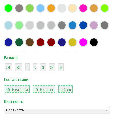
Размер
38
16
42
42
42
4
42
2XL
3XL
L
S
XL
XS
М
Состав ткани
8
36
2
100% бавовна
100% хлопок
нейлон
Плотность
Плотность