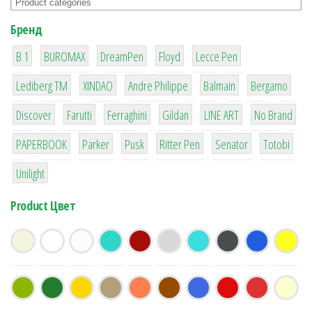
Бренд
1
1
1
2
2
B 1
BUROMAX
DreamPen
Floyd
Lecce Pen
3
3
1
4
26
Lediberg ТМ
XINDAO
Andre Philippe
Balmain
Bergamo
64
299
4
42
4
90
Discover
Farutti
Ferraghini
Gildan
LINE ART
No Brand
8
6
2
22
15
43
PAPERBOOK
Parker
Pusk
Ritter Pen
Senator
Totobi
1
Unilight
Product Цвет