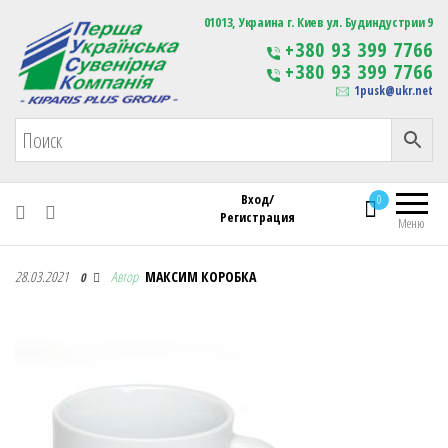
Первая Украинская Сувенирная Компания
01013, Украина г. Киев ул. Будиндустрии 9
Изготовление
+380 93 399 7766
сувенирной продукции
+380 93 399 7766
с логотипом
1pusk@ukr.net
Вход/
0
Регистрация
Меню
Первая Украинская Сувенирная Компания
28.03.2021
Автор
МАКСИМ КОРОБКА
0