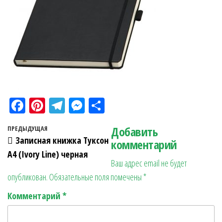
Fa
Pi
Te
M
О
ce
nt
le
es
тп
Навигация по записям
Добавить
Предыдущая запись
ПРЕДЫДУЩАЯ
bo
er
gr
se
ра
Записная книжка Туксон
комментарий
ok
es
a
n
в
А4 (Ivory Line) черная
Ваш адрес email не будет
t
m
ge
ит
опубликован.
Обязательные поля помечены
*
r
ь
Комментарий
*