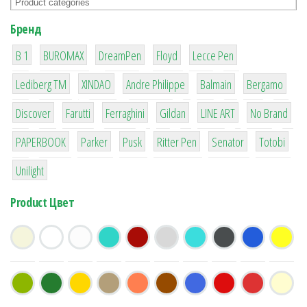
Бренд
1
1
1
2
2
B 1
BUROMAX
DreamPen
Floyd
Lecce Pen
3
3
1
4
26
Lediberg ТМ
XINDAO
Andre Philippe
Balmain
Bergamo
64
299
4
42
4
90
Discover
Farutti
Ferraghini
Gildan
LINE ART
No Brand
8
6
2
22
15
43
PAPERBOOK
Parker
Pusk
Ritter Pen
Senator
Totobi
1
Unilight
Product Цвет