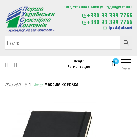
Первая Украинская Сувенирная Компания
01013, Украина г. Киев ул. Будиндустрии 9
Изготовление
+380 93 399 7766
сувенирной продукции
+380 93 399 7766
с логотипом
1pusk@ukr.net
Вход/
0
Регистрация
Меню
Первая Украинская Сувенирная Компания
28.03.2021
Автор
МАКСИМ КОРОБКА
0