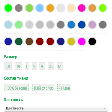
Размер
38
16
42
42
42
4
42
2XL
3XL
L
S
XL
XS
М
Состав ткани
8
36
2
100% бавовна
100% хлопок
нейлон
Плотность
Плотность