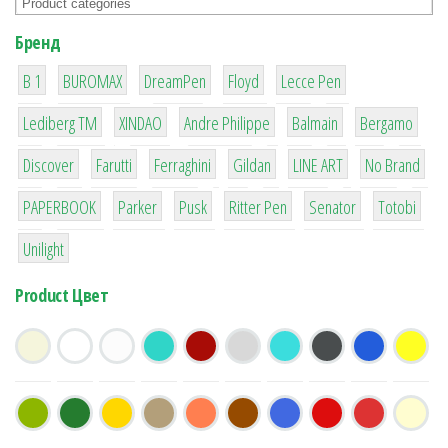
Бренд
1
1
1
2
2
B 1
BUROMAX
DreamPen
Floyd
Lecce Pen
3
3
1
4
26
Lediberg ТМ
XINDAO
Andre Philippe
Balmain
Bergamo
64
299
4
42
4
90
Discover
Farutti
Ferraghini
Gildan
LINE ART
No Brand
8
6
2
22
15
43
PAPERBOOK
Parker
Pusk
Ritter Pen
Senator
Totobi
1
Unilight
Product Цвет