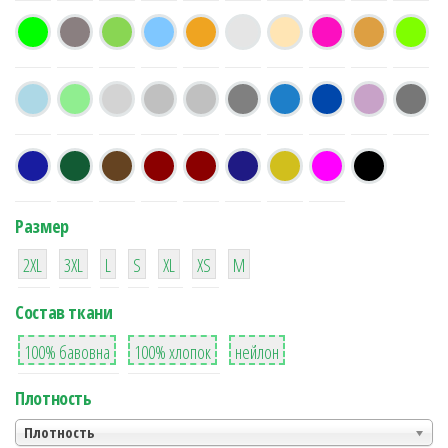
Размер
38
16
42
42
42
4
42
2XL
3XL
L
S
XL
XS
М
Состав ткани
8
36
2
100% бавовна
100% хлопок
нейлон
Плотность
Плотность