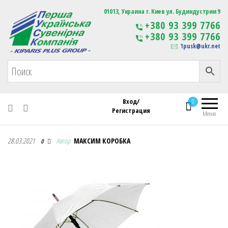
Первая Украинская Сувенирная Компания
01013, Украина г. Киев ул. Будиндустрии 9
Изготовление
+380 93 399 7766
сувенирной продукции
+380 93 399 7766
с логотипом
1pusk@ukr.net
Вход/
0
Регистрация
Меню
Первая Украинская Сувенирная Компания
28.03.2021
Автор
МАКСИМ КОРОБКА
0