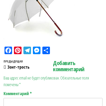
Fa
Pi
Te
M
О
ce
nt
le
es
тп
Навигация по записям
Добавить
Предыдущая запись
ПРЕДЫДУЩАЯ
bo
er
gr
se
ра
Зонт-трость
комментарий
ok
es
a
n
в
Ваш адрес email не будет опубликован.
Обязательные поля
t
m
ge
ит
помечены
*
r
ь
Комментарий
*