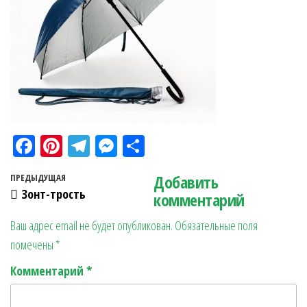
Fa
Pi
Te
M
О
ce
nt
le
es
тп
Навигация по записям
Добавить
Предыдущая запись
ПРЕДЫДУЩАЯ
bo
er
gr
se
ра
Зонт-трость
комментарий
ok
es
a
n
в
Ваш адрес email не будет опубликован.
Обязательные поля
t
m
ge
ит
помечены
*
r
ь
Комментарий
*