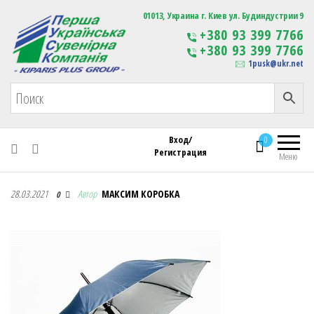
Первая Украинская Сувенирная Компания
01013, Украина г. Киев ул. Будиндустрии 9
Изготовление
+380 93 399 7766
сувенирной продукции
+380 93 399 7766
с логотипом
1pusk@ukr.net
Вход/
0
Регистрация
Меню
Первая Украинская Сувенирная Компания
28.03.2021
Автор
МАКСИМ КОРОБКА
0