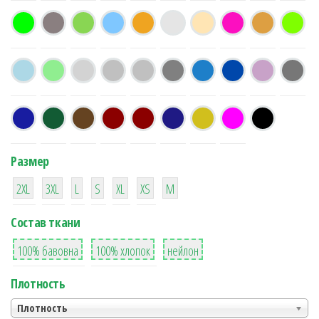
Размер
38
16
42
42
42
4
42
2XL
3XL
L
S
XL
XS
М
Состав ткани
8
36
2
100% бавовна
100% хлопок
нейлон
Плотность
Плотность