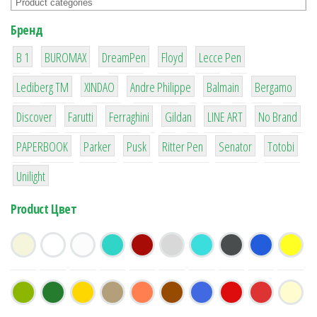
Бренд
1
1
1
2
2
B 1
BUROMAX
DreamPen
Floyd
Lecce Pen
3
3
1
4
26
Lediberg ТМ
XINDAO
Andre Philippe
Balmain
Bergamo
64
299
4
42
4
90
Discover
Farutti
Ferraghini
Gildan
LINE ART
No Brand
8
6
2
22
15
43
PAPERBOOK
Parker
Pusk
Ritter Pen
Senator
Totobi
1
Unilight
Product Цвет