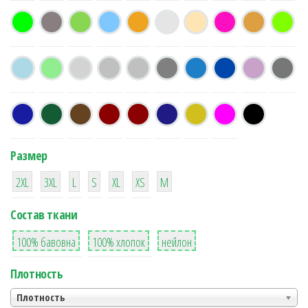
Размер
38
16
42
42
42
4
42
2XL
3XL
L
S
XL
XS
М
Состав ткани
8
36
2
100% бавовна
100% хлопок
нейлон
Плотность
Плотность