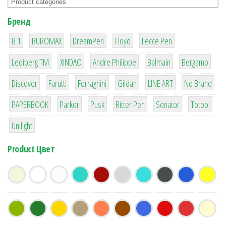
Бренд
1
1
1
2
2
B 1
BUROMAX
DreamPen
Floyd
Lecce Pen
3
3
1
4
26
Lediberg ТМ
XINDAO
Andre Philippe
Balmain
Bergamo
64
299
4
42
4
90
Discover
Farutti
Ferraghini
Gildan
LINE ART
No Brand
8
6
2
22
15
43
PAPERBOOK
Parker
Pusk
Ritter Pen
Senator
Totobi
1
Unilight
Product Цвет