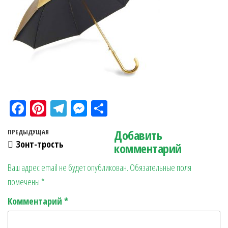
Fa
Pi
Te
M
О
ce
nt
le
es
тп
Навигация по записям
Добавить
Предыдущая запись
ПРЕДЫДУЩАЯ
bo
er
gr
se
ра
Зонт-трость
комментарий
ok
es
a
n
в
Ваш адрес email не будет опубликован.
Обязательные поля
t
m
ge
ит
помечены
*
r
ь
Комментарий
*