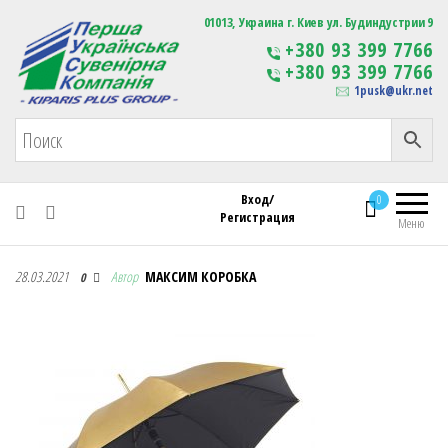
Первая Украинская Сувенирная Компания
01013, Украина г. Киев ул. Будиндустрии 9
Изготовление
+380 93 399 7766
сувенирной продукции
+380 93 399 7766
с логотипом
1pusk@ukr.net
Вход/
0
Регистрация
Меню
Первая Украинская Сувенирная Компания
28.03.2021
Автор
МАКСИМ КОРОБКА
0