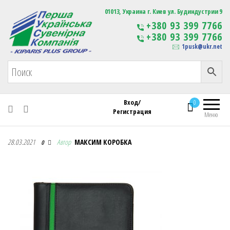
Первая Украинская Сувенирная Компания
01013, Украина г. Киев ул. Будиндустрии 9
Изготовление
+380 93 399 7766
сувенирной продукции
+380 93 399 7766
с логотипом
1pusk@ukr.net
Вход/
0
Регистрация
Меню
Первая Украинская Сувенирная Компания
28.03.2021
Автор
МАКСИМ КОРОБКА
0