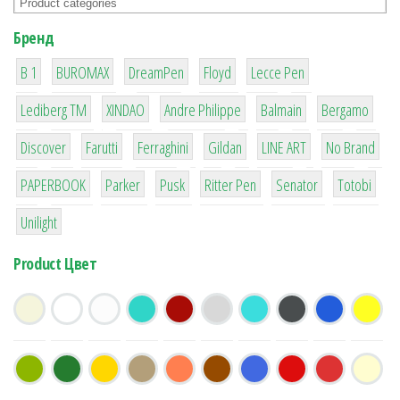
Бренд
1
1
1
2
2
B 1
BUROMAX
DreamPen
Floyd
Lecce Pen
3
3
1
4
26
Lediberg ТМ
XINDAO
Andre Philippe
Balmain
Bergamo
64
299
4
42
4
90
Discover
Farutti
Ferraghini
Gildan
LINE ART
No Brand
8
6
2
22
15
43
PAPERBOOK
Parker
Pusk
Ritter Pen
Senator
Totobi
1
Unilight
Product Цвет