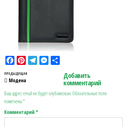
Fa
Pi
Te
M
О
ce
nt
le
es
тп
Навигация по записям
Добавить
Предыдущая запись
ПРЕДЫДУЩАЯ
bo
er
gr
se
ра
Модена
комментарий
ok
es
a
n
в
Ваш адрес email не будет опубликован.
Обязательные поля
t
m
ge
ит
помечены
*
r
ь
Комментарий
*