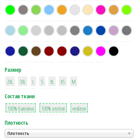
Размер
38
16
42
42
42
4
42
2XL
3XL
L
S
XL
XS
М
Состав ткани
8
36
2
100% бавовна
100% хлопок
нейлон
Плотность
Плотность