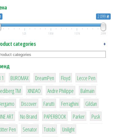
ена
₴
2 099 ₴
525
1 050
1 574
2 099
roduct categories
+
ренд
1
1
1
2
2
 1
BUROMAX
DreamPen
Floyd
Lecce Pen
3
3
1
4
Lediberg ТМ
XINDAO
Andre Philippe
Balmain
26
64
299
4
42
Bergamo
Discover
Farutti
Ferraghini
Gildan
4
90
8
6
2
LINE ART
No Brand
PAPERBOOK
Parker
Pusk
22
15
43
1
itter Pen
Senator
Totobi
Unilight