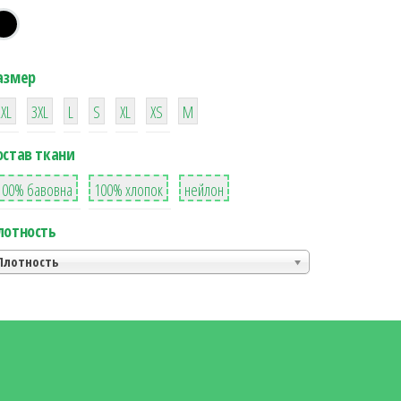
азмер
38
16
42
42
42
4
42
2XL
3XL
L
S
XL
XS
М
остав ткани
8
36
2
100% бавовна
100% хлопок
нейлон
лотность
Плотность