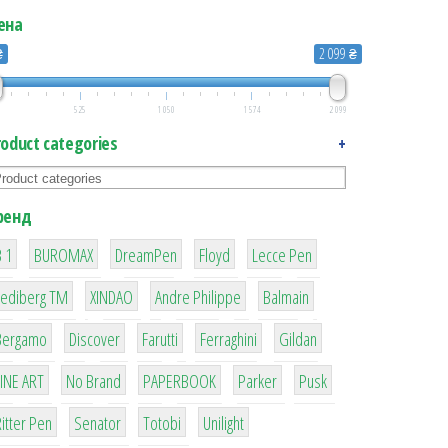
ена
₴
2 099 ₴
525
1 050
1 574
2 099
roduct categories
+
ренд
1
1
1
2
2
 1
BUROMAX
DreamPen
Floyd
Lecce Pen
3
3
1
4
Lediberg ТМ
XINDAO
Andre Philippe
Balmain
26
64
299
4
42
Bergamo
Discover
Farutti
Ferraghini
Gildan
4
90
8
6
2
LINE ART
No Brand
PAPERBOOK
Parker
Pusk
22
15
43
1
itter Pen
Senator
Totobi
Unilight