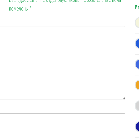
P
помечены
*