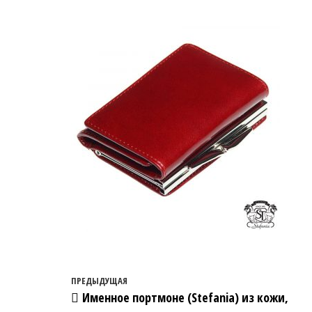
Навигация по записям
Предыдущая запись
ПРЕДЫДУЩАЯ
Именное портмоне (Stefania) из кожи,