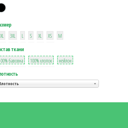
азмер
38
16
42
42
42
4
42
2XL
3XL
L
S
XL
XS
М
остав ткани
8
36
2
100% бавовна
100% хлопок
нейлон
лотность
Плотность