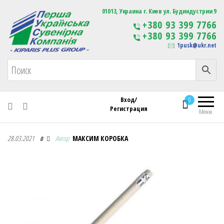
Первая Украинская Сувенирная Компания
01013, Украина г. Киев ул. Будиндустрии 9
Изготовление
+380 93 399 7766
сувенирной продукции
+380 93 399 7766
с логотипом
1pusk@ukr.net
Вход/
0
Регистрация
Меню
Первая Украинская Сувенирная Компания
28.03.2021
Автор
МАКСИМ КОРОБКА
0