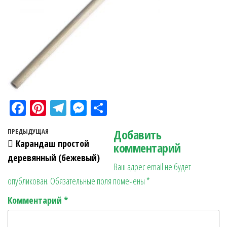
Fa
Pi
Te
M
О
ce
nt
le
es
тп
Навигация по записям
Добавить
Предыдущая запись
ПРЕДЫДУЩАЯ
bo
er
gr
se
ра
Карандаш простой
комментарий
ok
es
a
n
в
деревянный (бежевый)
Ваш адрес email не будет
t
m
ge
ит
опубликован.
Обязательные поля помечены
*
r
ь
Комментарий
*