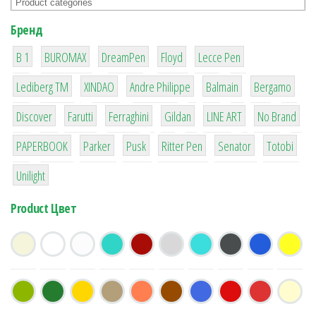
Бренд
1
1
1
2
2
B 1
BUROMAX
DreamPen
Floyd
Lecce Pen
3
3
1
4
26
Lediberg ТМ
XINDAO
Andre Philippe
Balmain
Bergamo
64
299
4
42
4
90
Discover
Farutti
Ferraghini
Gildan
LINE ART
No Brand
8
6
2
22
15
43
PAPERBOOK
Parker
Pusk
Ritter Pen
Senator
Totobi
1
Unilight
Product Цвет