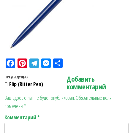
Fa
Pi
Te
M
О
ce
nt
le
es
тп
Навигация по записям
Добавить
Предыдущая запись
ПРЕДЫДУЩАЯ
bo
er
gr
se
ра
Flip (Ritter Pen)
комментарий
ok
es
a
n
в
Ваш адрес email не будет опубликован.
Обязательные поля
t
m
ge
ит
помечены
*
r
ь
Комментарий
*