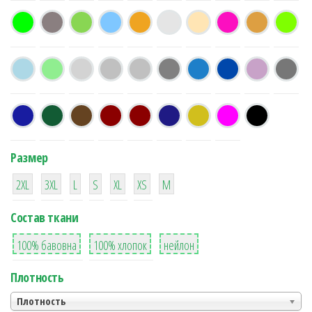
Размер
38
16
42
42
42
4
42
2XL
3XL
L
S
XL
XS
М
Состав ткани
8
36
2
100% бавовна
100% хлопок
нейлон
Плотность
Плотность