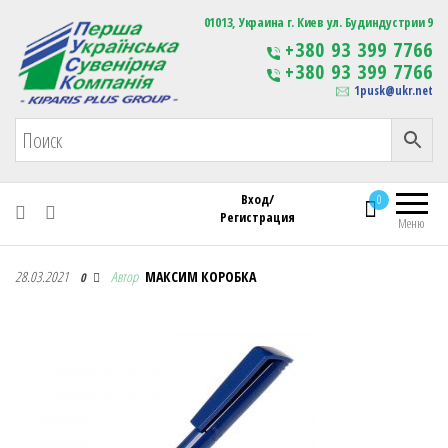
Первая Украинская Сувенирная Компания
01013, Украина г. Киев ул. Будиндустрии 9
Изготовление
+380 93 399 7766
сувенирной продукции
+380 93 399 7766
с логотипом
1pusk@ukr.net
Вход/
0
Регистрация
Меню
Первая Украинская Сувенирная Компания
28.03.2021
Автор
МАКСИМ КОРОБКА
0