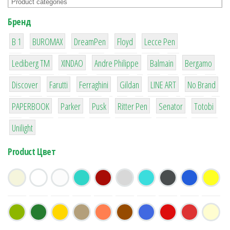
Бренд
1
1
1
2
2
B 1
BUROMAX
DreamPen
Floyd
Lecce Pen
3
3
1
4
26
Lediberg ТМ
XINDAO
Andre Philippe
Balmain
Bergamo
64
299
4
42
4
90
Discover
Farutti
Ferraghini
Gildan
LINE ART
No Brand
8
6
2
22
15
43
PAPERBOOK
Parker
Pusk
Ritter Pen
Senator
Totobi
1
Unilight
Product Цвет