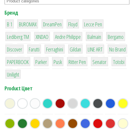
Бренд
1
1
1
2
2
B 1
BUROMAX
DreamPen
Floyd
Lecce Pen
3
3
1
4
26
Lediberg ТМ
XINDAO
Andre Philippe
Balmain
Bergamo
64
299
4
42
4
90
Discover
Farutti
Ferraghini
Gildan
LINE ART
No Brand
8
6
2
22
15
43
PAPERBOOK
Parker
Pusk
Ritter Pen
Senator
Totobi
1
Unilight
Product Цвет