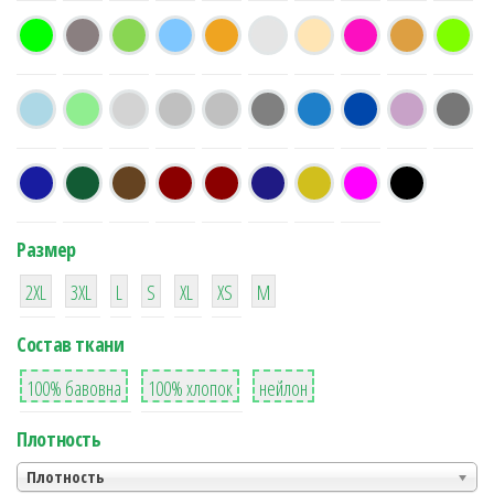
Размер
38
16
42
42
42
4
42
2XL
3XL
L
S
XL
XS
М
Состав ткани
8
36
2
100% бавовна
100% хлопок
нейлон
Плотность
Плотность