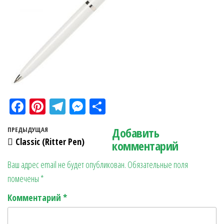
Fa
Pi
Te
M
О
ce
nt
le
es
тп
Навигация по записям
Добавить
Предыдущая запись
ПРЕДЫДУЩАЯ
bo
er
gr
se
ра
Classic (Ritter Pen)
комментарий
ok
es
a
n
в
Ваш адрес email не будет опубликован.
Обязательные поля
t
m
ge
ит
помечены
*
r
ь
Комментарий
*