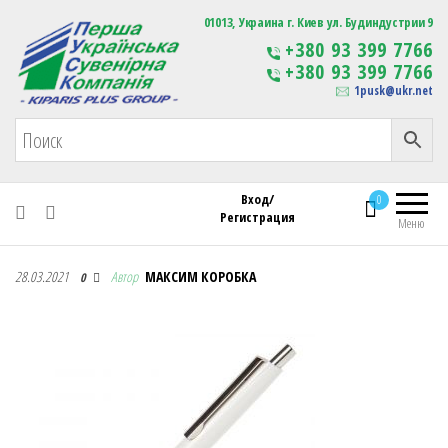
Первая Украинская Сувенирная Компания
01013, Украина г. Киев ул. Будиндустрии 9
Изготовление
+380 93 399 7766
сувенирной продукции
+380 93 399 7766
с логотипом
1pusk@ukr.net
Вход/
0
Регистрация
Меню
Первая Украинская Сувенирная Компания
28.03.2021
Автор
МАКСИМ КОРОБКА
0