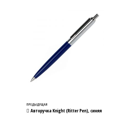
Навигация по записям
Предыдущая запись
ПРЕДЫДУЩАЯ
Авторучка Knight (Ritter Pen), синяя