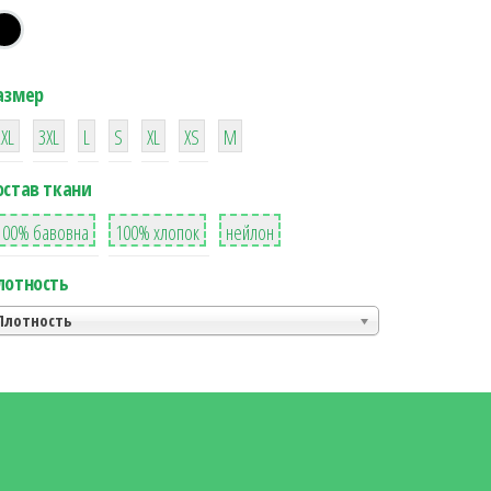
азмер
38
16
42
42
42
4
42
2XL
3XL
L
S
XL
XS
М
остав ткани
8
36
2
100% бавовна
100% хлопок
нейлон
лотность
Плотность