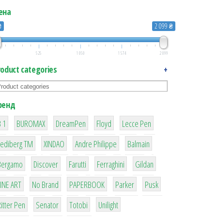
ена
₴
2 099 ₴
525
1 050
1 574
2 099
roduct categories
+
ренд
1
1
1
2
2
 1
BUROMAX
DreamPen
Floyd
Lecce Pen
3
3
1
4
Lediberg ТМ
XINDAO
Andre Philippe
Balmain
26
64
299
4
42
Bergamo
Discover
Farutti
Ferraghini
Gildan
4
90
8
6
2
LINE ART
No Brand
PAPERBOOK
Parker
Pusk
22
15
43
1
itter Pen
Senator
Totobi
Unilight