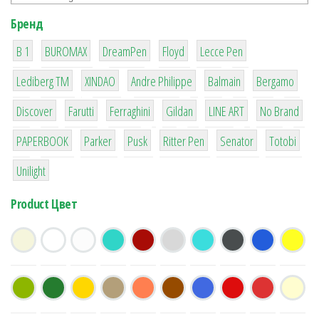
Бренд
1
1
1
2
2
B 1
BUROMAX
DreamPen
Floyd
Lecce Pen
3
3
1
4
26
Lediberg ТМ
XINDAO
Andre Philippe
Balmain
Bergamo
64
299
4
42
4
90
Discover
Farutti
Ferraghini
Gildan
LINE ART
No Brand
8
6
2
22
15
43
PAPERBOOK
Parker
Pusk
Ritter Pen
Senator
Totobi
1
Unilight
Product Цвет