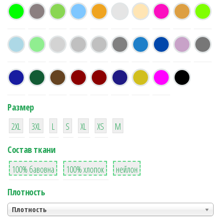
Размер
38
16
42
42
42
4
42
2XL
3XL
L
S
XL
XS
М
Состав ткани
8
36
2
100% бавовна
100% хлопок
нейлон
Плотность
Плотность