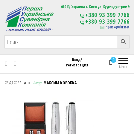
Первая Украинская Сувенирная Компания
01013, Украина г. Киев ул. Будиндустрии 9
Изготовление
+380 93 399 7766
сувенирной продукции
+380 93 399 7766
с логотипом
1pusk@ukr.net
Вход/
0
Регистрация
Меню
Первая Украинская Сувенирная Компания
28.03.2021
Автор
МАКСИМ КОРОБКА
0