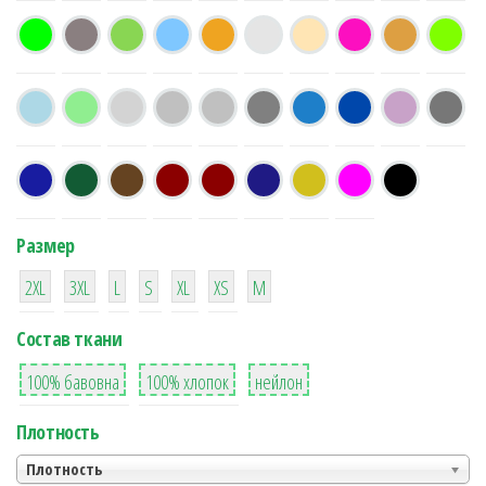
Размер
38
16
42
42
42
4
42
2XL
3XL
L
S
XL
XS
М
Состав ткани
8
36
2
100% бавовна
100% хлопок
нейлон
Плотность
Плотность