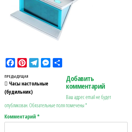
Fa
Pi
Te
M
О
ce
nt
le
es
тп
Навигация по записям
Добавить
Предыдущая запись
ПРЕДЫДУЩАЯ
bo
er
gr
se
ра
Часы настольные
комментарий
ok
es
a
n
в
(будильник)
Ваш адрес email не будет
t
m
ge
ит
опубликован.
Обязательные поля помечены
*
r
ь
Комментарий
*