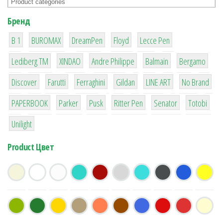
Бренд
1
1
1
2
2
B 1
BUROMAX
DreamPen
Floyd
Lecce Pen
3
3
1
4
26
Lediberg ТМ
XINDAO
Andre Philippe
Balmain
Bergamo
64
299
4
42
4
90
Discover
Farutti
Ferraghini
Gildan
LINE ART
No Brand
8
6
2
22
15
43
PAPERBOOK
Parker
Pusk
Ritter Pen
Senator
Totobi
1
Unilight
Product Цвет