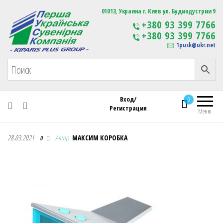
Первая Украинская Сувенирная Компания
01013, Украина г. Киев ул. Будиндустрии 9
Изготовление
+380 93 399 7766
сувенирной продукции
+380 93 399 7766
с логотипом
1pusk@ukr.net
Вход/
0
Регистрация
Меню
Первая Украинская Сувенирная Компания
28.03.2021
Автор
МАКСИМ КОРОБКА
0