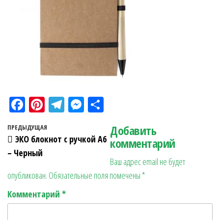
Fa
Pi
Te
M
О
ce
nt
le
es
тп
Навигация по записям
Добавить
Предыдущая запись
ПРЕДЫДУЩАЯ
bo
er
gr
se
ра
ЭКО блокнот с ручкой А6
комментарий
ok
es
a
n
в
– Черный
Ваш адрес email не будет
t
m
ge
ит
опубликован.
Обязательные поля помечены
*
r
ь
Комментарий
*