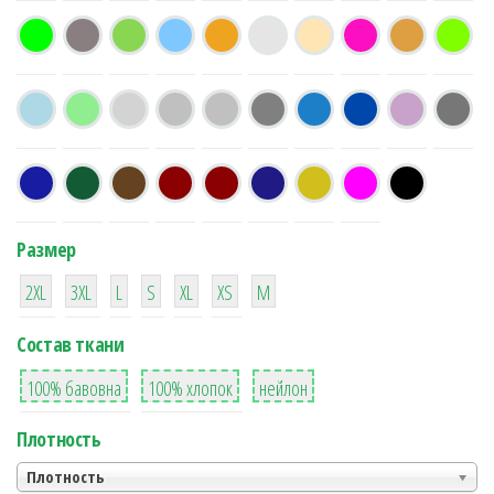
Размер
38
16
42
42
42
4
42
2XL
3XL
L
S
XL
XS
М
Состав ткани
8
36
2
100% бавовна
100% хлопок
нейлон
Плотность
Плотность