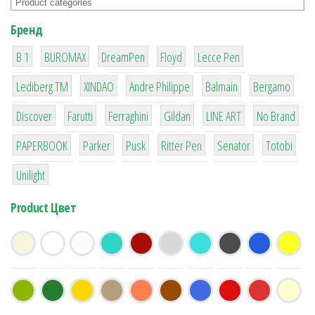
Бренд
1
1
1
2
2
B 1
BUROMAX
DreamPen
Floyd
Lecce Pen
3
3
1
4
26
Lediberg ТМ
XINDAO
Andre Philippe
Balmain
Bergamo
64
299
4
42
4
90
Discover
Farutti
Ferraghini
Gildan
LINE ART
No Brand
8
6
2
22
15
43
PAPERBOOK
Parker
Pusk
Ritter Pen
Senator
Totobi
1
Unilight
Product Цвет