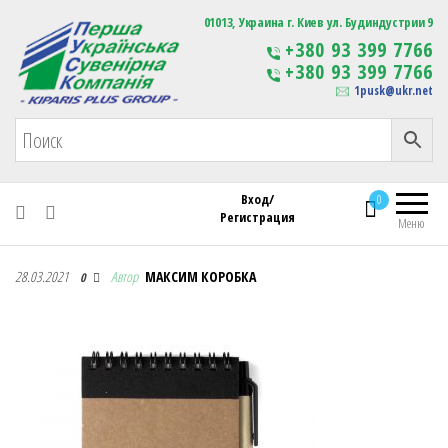
Первая Украинская Сувенирная Компания
01013, Украина г. Киев ул. Будиндустрии 9
Изготовление
+380 93 399 7766
сувенирной продукции
+380 93 399 7766
с логотипом
1pusk@ukr.net
Вход/
0
Регистрация
Меню
Первая Украинская Сувенирная Компания
28.03.2021
Автор
МАКСИМ КОРОБКА
0