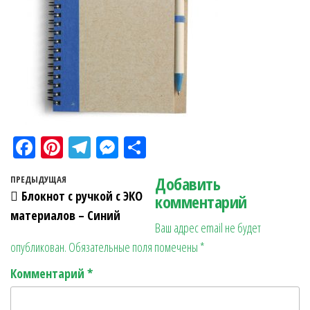
Fa
Pi
Te
M
О
ce
nt
le
es
тп
Навигация по записям
Добавить
Предыдущая запись
ПРЕДЫДУЩАЯ
bo
er
gr
se
ра
Блокнот с ручкой с ЭКО
комментарий
ok
es
a
n
в
материалов – Синий
Ваш адрес email не будет
t
m
ge
ит
опубликован.
Обязательные поля помечены
*
r
ь
Комментарий
*