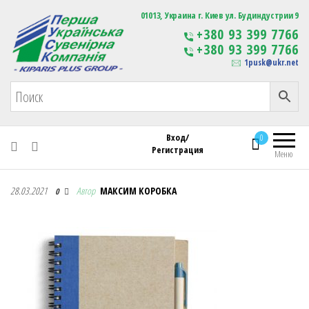
Первая Украинская Сувенирная Компания
01013, Украина г. Киев ул. Будиндустрии 9
Изготовление
+380 93 399 7766
сувенирной продукции
+380 93 399 7766
с логотипом
1pusk@ukr.net
Вход/
0
Регистрация
Меню
Первая Украинская Сувенирная Компания
28.03.2021
Автор
МАКСИМ КОРОБКА
0