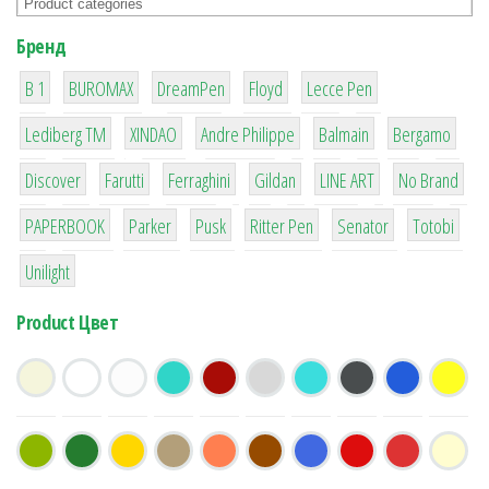
Бренд
1
1
1
2
2
B 1
BUROMAX
DreamPen
Floyd
Lecce Pen
3
3
1
4
26
Lediberg ТМ
XINDAO
Andre Philippe
Balmain
Bergamo
64
299
4
42
4
90
Discover
Farutti
Ferraghini
Gildan
LINE ART
No Brand
8
6
2
22
15
43
PAPERBOOK
Parker
Pusk
Ritter Pen
Senator
Totobi
1
Unilight
Product Цвет