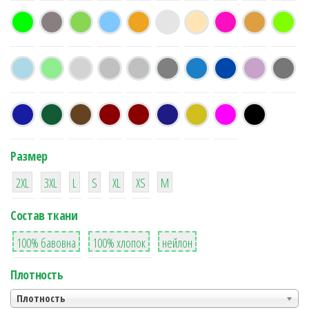
Размер
38
16
42
42
42
4
42
2XL
3XL
L
S
XL
XS
М
Состав ткани
8
36
2
100% бавовна
100% хлопок
нейлон
Плотность
Плотность