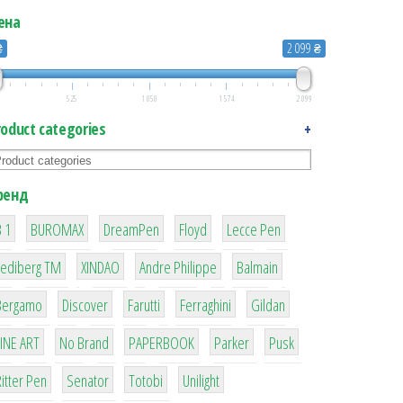
ена
₴
2 099 ₴
525
1 050
1 574
2 099
roduct categories
+
ренд
1
1
1
2
2
 1
BUROMAX
DreamPen
Floyd
Lecce Pen
3
3
1
4
Lediberg ТМ
XINDAO
Andre Philippe
Balmain
26
64
299
4
42
Bergamo
Discover
Farutti
Ferraghini
Gildan
4
90
8
6
2
LINE ART
No Brand
PAPERBOOK
Parker
Pusk
22
15
43
1
itter Pen
Senator
Totobi
Unilight