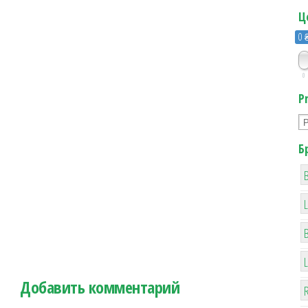
Ц
0 
0
P
Б
B
Добавить комментарий
R