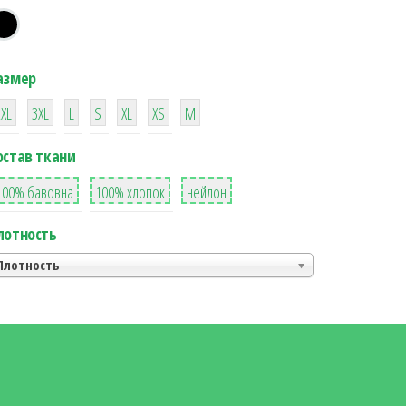
азмер
38
16
42
42
42
4
42
2XL
3XL
L
S
XL
XS
М
остав ткани
8
36
2
100% бавовна
100% хлопок
нейлон
лотность
Плотность