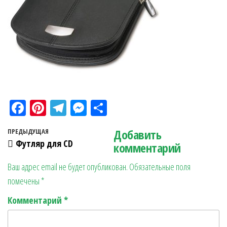
Fa
Pi
Te
M
О
ce
nt
le
es
тп
Навигация по записям
Добавить
Предыдущая запись
ПРЕДЫДУЩАЯ
bo
er
gr
se
ра
Футляр для CD
комментарий
ok
es
a
n
в
Ваш адрес email не будет опубликован.
Обязательные поля
t
m
ge
ит
помечены
*
r
ь
Комментарий
*