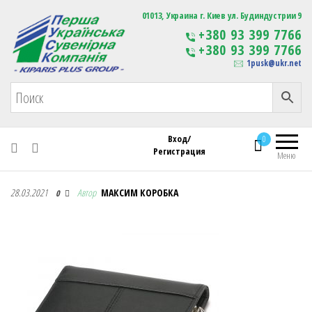
Первая Украинская Сувенирная Компания
01013, Украина г. Киев ул. Будиндустрии 9
Изготовление
+380 93 399 7766
сувенирной продукции
+380 93 399 7766
с логотипом
1pusk@ukr.net
Вход/
0
Регистрация
Меню
Первая Украинская Сувенирная Компания
28.03.2021
Автор
МАКСИМ КОРОБКА
0