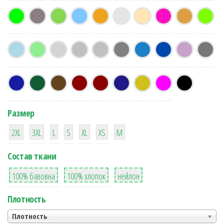
Размер
38
16
42
42
42
4
42
2XL
3XL
L
S
XL
XS
М
Состав ткани
8
36
2
100% бавовна
100% хлопок
нейлон
Плотность
Плотность