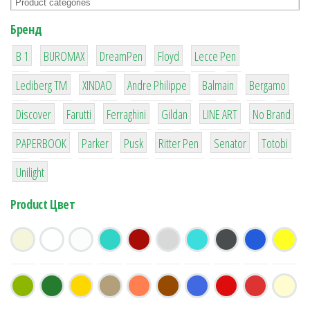
Бренд
1
1
1
2
2
B 1
BUROMAX
DreamPen
Floyd
Lecce Pen
3
3
1
4
26
Lediberg ТМ
XINDAO
Andre Philippe
Balmain
Bergamo
64
299
4
42
4
90
Discover
Farutti
Ferraghini
Gildan
LINE ART
No Brand
8
6
2
22
15
43
PAPERBOOK
Parker
Pusk
Ritter Pen
Senator
Totobi
1
Unilight
Product Цвет